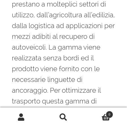
prestano a molteplici settori di
utilizzo, dall’agricoltura all’edilizia,
dalla logistica ad applicazioni per
mezzi adibiti al recupero di
autoveicoli. La gamma viene
realizzata senza bordi ed il
prodotto viene fornito con le
necessarie linguette di
ancoraggio. Per ottimizzare il
trasporto questa gamma di
rampe può essere fornita nella
0
versione incernierata pieghevole.
Cerca:
Cerca