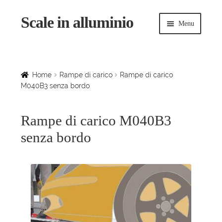
Scale in alluminio
Vai
Vai
Menu
alla
al
navigazione
contenuto
Espandi
Home
il
menu
Scale a chiocciola
Home
Rampe di carico
Rampe di carico
child
M040B3 senza bordo
Scale per interni
Rampe di carico M040B3
Espandi
Linee vita
senza bordo
il
menu
Espandi
Scale in legno
child
il
menu
Rampe di carico
child
Espandi
Sollevatori
il