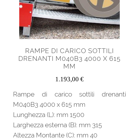
menu
Ponteggi
child
Espandi
Scale in alluminio
il
menu
Espandi
Parapetti Ringhiere Balaustre in acciaio e alluminio
child
il
RAMPE DI CARICO SOTTILI
menu
Valigie
DRENANTI M040B3 4000 X 615
child
MM
Cerniere freni per porte
1.193,00
€
Articoli per la casa
Rampe di carico sottili drenanti
M040B3 4000 x 615 mm
Lunghezza (L): mm 1500
Larghezza esterna (B): mm 315
Altezza Montante (C): mm 40