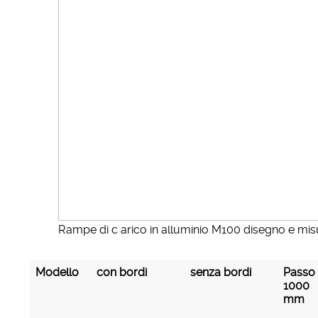
Rampe di c arico in alluminio M100 disegno e mis
Modello
con bordi
senza bordi
Passo
1000
mm