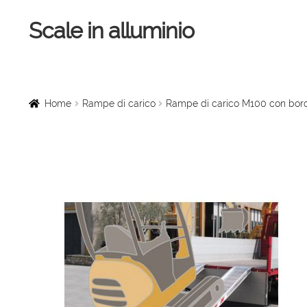
Scale in alluminio
Vai
Vai
alla
al
navigazione
contenuto
Home
Scale a chiocciola
Home
Rampe di carico
Rampe di carico M100 con bor
Scale per interni
Linee vita
Scale in legno
Rampe di carico
Sollevatori