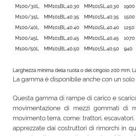
M100/30L
MM101BL.40.30
MM101SL.40.30
1900
M100/35L
MM101BL.40.35
MM101SL.40.35
1500
M100/40L
MM101BL.40.40
MM101SL.40.40
1250
M100/45L
MM101BL.40.45
MM101SL.40.45
1070
M100/50L
MM101BL.40.50
MM101SL.40.50
940
Larghezza minima della ruota o del cingolo 200 mm. L
La gamma è disponibile anche con un solo
Questa gamma di rampe di carico e scarico, r
movimentazione di mezzi gommati di media p
movimento terra, come: trattori, escavatori,
apprezzate dai costruttori di rimorchi in 