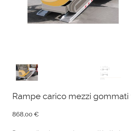
Ponteggi
Scale in alluminio
Parapetti Ringhiere Balaustre in acciaio e alluminio
Valigie
Cerniere freni per porte
Articoli per la casa
Rampe carico mezzi gommati t
868,00
€