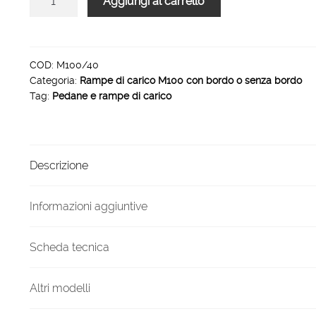
Aggiungi al carrello
carico
mezzi
gommati
trattori
COD:
M100/40
Categoria:
Rampe di carico M100 con bordo o senza bordo
escavatori
Tag:
Pedane e rampe di carico
M100
40/36
quantità
Descrizione
Informazioni aggiuntive
Scheda tecnica
Altri modelli