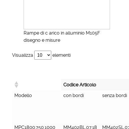
Rampe di c arico in alluminio M105F
disegno e misure
Visualizza
elementi
Codice Articolo
Modello
con bordi
senza bordi
MPC1800.750.1000
MM402BL.07.18
MM402SL.07