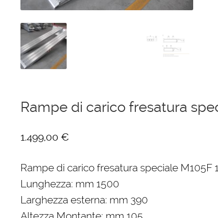
Ponteggi
Scale in alluminio
Parapetti Ringhiere Balaustre in acciaio e alluminio
Valigie
Rampe di carico fresatura sp
Cerniere freni per porte
1.499,00
€
Articoli per la casa
Rampe di carico fresatura speciale M105F
Lunghezza: mm 1500
Larghezza esterna: mm 390
Altezza Montante: mm 105