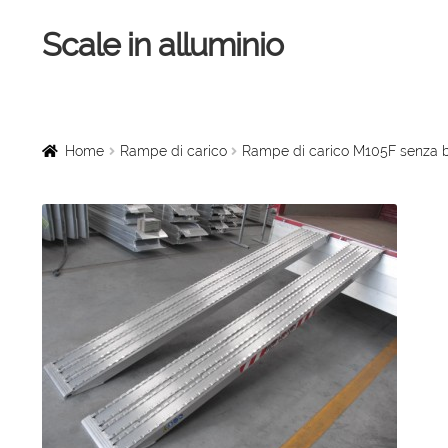
Scale in alluminio
Vai
Vai
alla
al
navigazione
contenuto
Home
Scale a chiocciola
Home
Rampe di carico
Rampe di carico M105F senza b
Scale per interni
Linee vita
Scale in legno
Rampe di carico
Sollevatori