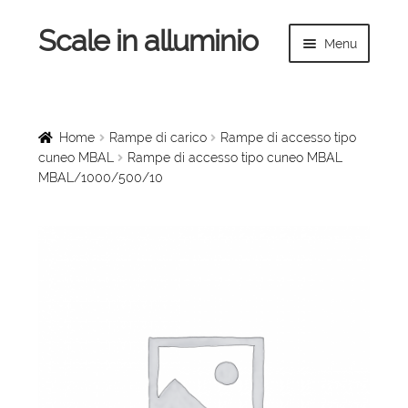
Scale in alluminio
Vai
Vai
Menu
alla
al
navigazione
contenuto
Espandi
Home
il
menu
Scale a chiocciola
Home
Rampe di carico
Rampe di accesso tipo
child
cuneo MBAL
Rampe di accesso tipo cuneo MBAL
MBAL/1000/500/10
Scale per interni
Espandi
Linee vita
il
menu
Espandi
Scale in legno
child
il
menu
Rampe di carico
child
Espandi
Sollevatori
il