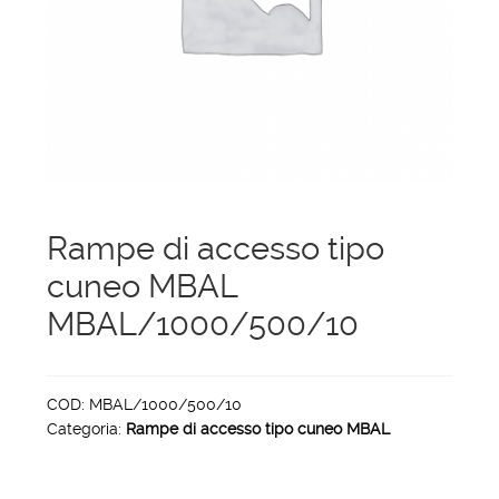
menu
Ponteggi
child
Espandi
Scale in alluminio
il
menu
Espandi
Parapetti Ringhiere Balaustre in acciaio e
child
il
alluminio
menu
child
Valigie
Rampe di accesso tipo
cuneo MBAL
Cerniere freni per porte
MBAL/1000/500/10
Articoli per la casa
COD:
MBAL/1000/500/10
Categoria:
Rampe di accesso tipo cuneo MBAL