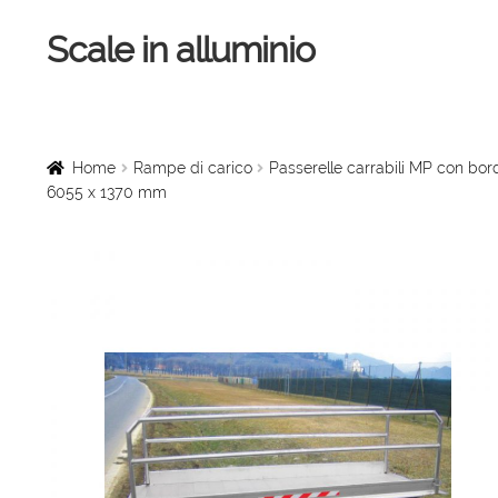
Scale in alluminio
Vai
Vai
alla
al
navigazione
contenuto
Home
Scale a chiocciola
Home
Rampe di carico
Passerelle carrabili MP con bord
6055 x 1370 mm
Scale per interni
Linee vita
Scale in legno
Rampe di carico
Sollevatori