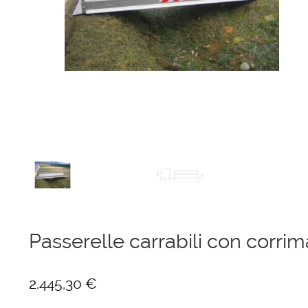
Ponteggi
Scale in alluminio
Parapetti Ringhiere Balaustre in acciaio e alluminio
Valigie
Cerniere freni per porte
Articoli per la casa
Passerelle carrabili con corr
2.445,30
€