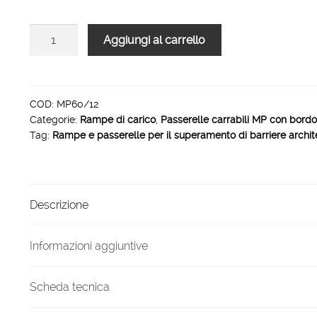
Passerelle
Aggiungi al carrello
carrabili
con
corrimano
MP
COD:
MP60/12
Categorie:
Rampe di carico
,
Passerelle carrabili MP con bordo 
6055
Tag:
Rampe e passerelle per il superamento di barriere archit
x
1370
mm
quantità
Descrizione
Informazioni aggiuntive
Scheda tecnica