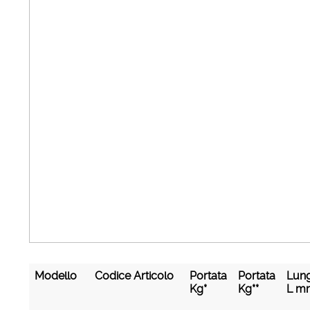
Modello
Codice Articolo
Portata
Portata
Lun
Kg*
Kg**
L m