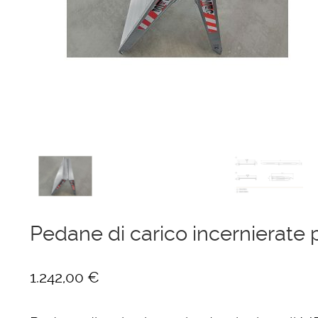
Ponteggi
Scale in alluminio
Parapetti Ringhiere Balaustre in acciaio e alluminio
Valigie
Cerniere freni per porte
Articoli per la casa
Pedane di carico incernierate
1.242,00
€