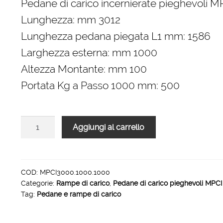
Pedane di carico incernierate pieghevoli 
Lunghezza: mm 3012
Lunghezza pedana piegata L1 mm: 1586
Larghezza esterna: mm 1000
Altezza Montante: mm 100
Portata Kg a Passo 1000 mm: 500
Pedane
Aggiungi al carrello
di
carico
incernierate
pieghevoli
COD:
MPCI3000.1000.1000
Categorie:
Rampe di carico
,
Pedane di carico pieghevoli MPCI
MPCI
Tag:
Pedane e rampe di carico
3012
x
1000