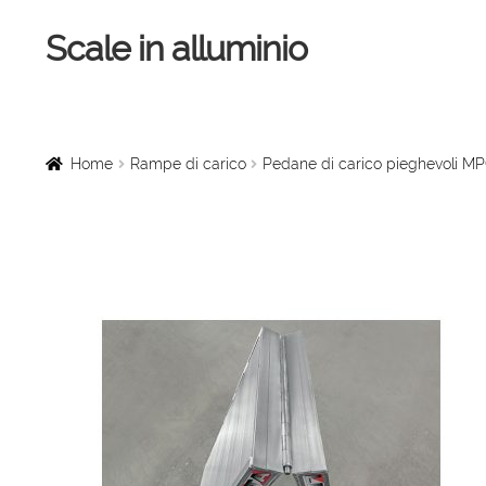
Scale in alluminio
Vai
Vai
alla
al
navigazione
contenuto
Home
Scale a chiocciola
Home
Rampe di carico
Pedane di carico pieghevoli MP
Scale per interni
Linee vita
Scale in legno
Rampe di carico
Sollevatori