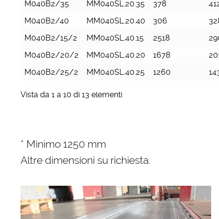
M040B2/35
MM040SL.20.35
378
41
M040B2/40
MM040SL.20.40
306
32
M040B2/15/2
MM040SL.40.15
2518
29
M040B2/20/2
MM040SL.40.20
1678
20
M040B2/25/2
MM040SL.40.25
1260
14
Vista da 1 a 10 di 13 elementi
* Minimo 1250 mm
Altre dimensioni su richiesta.