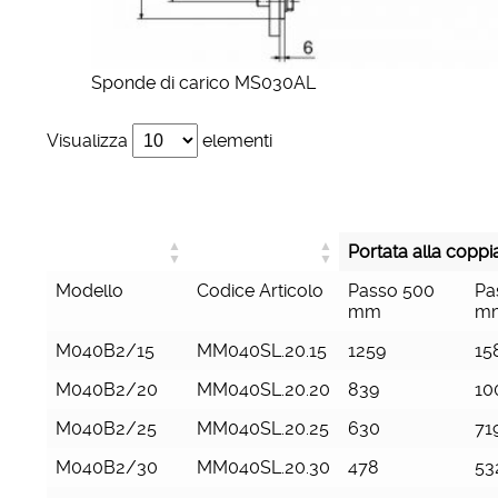
Sponde di carico MS030AL
Visualizza
elementi
Portata alla coppi
Modello
Codice Articolo
Passo 500
Pa
mm
m
M040B2/15
MM040SL.20.15
1259
15
M040B2/20
MM040SL.20.20
839
10
M040B2/25
MM040SL.20.25
630
71
M040B2/30
MM040SL.20.30
478
53