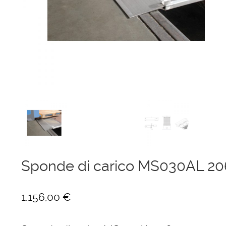
Ponteggi
Scale in alluminio
Parapetti Ringhiere Balaustre in acciaio e alluminio
Valigie
Cerniere freni per porte
Articoli per la casa
Sponde di carico MS030AL 2
1.156,00
€