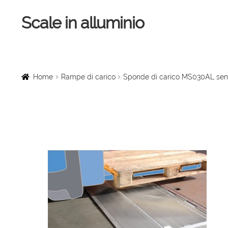
Scale in alluminio
Vai
Vai
alla
al
navigazione
contenuto
Home
Scale a chiocciola
Home
Rampe di carico
Sponde di carico MS030AL sen
Scale per interni
Linee vita
Scale in legno
Rampe di carico
Sollevatori