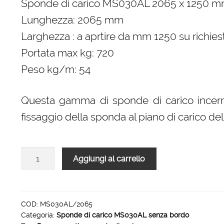
Sponde di carico MS030AL 2065 x 1250 
Lunghezza: 2065 mm
Larghezza : a aprtire da mm 1250 su richies
Portata max kg: 720
Peso kg/m: 54
Questa gamma di sponde di carico incern
fissaggio della sponda al piano di carico del 
Sponde
Aggiungi al carrello
di
carico
MS030AL
2065
COD:
MS030AL/2065
Categoria:
Sponde di carico MS030AL senza bordo
x