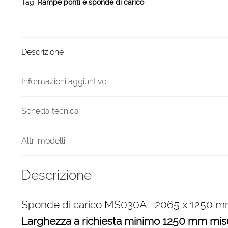
Tag:
Rampe ponti e sponde di carico
1250
mm
quantità
Descrizione
Informazioni aggiuntive
Scheda tecnica
Altri modelli
Descrizione
Sponde di carico MS030AL 2065 x 1250 
Larghezza a richiesta minimo 1250 mm mis