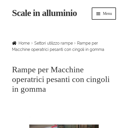
Scale in alluminio
Vai
Vai
Menu
alla
al
navigazione
contenuto
Espandi
Home
il
menu
Scale a chiocciola
Home
Settori utilizzo rampe
Rampe per
child
Macchine operatrici pesanti con cingoli in gomma
Scale per interni
Rampe per Macchine
Espandi
Linee vita
operatrici pesanti con cingoli
il
menu
Espandi
in gomma
Scale in legno
child
il
menu
Rampe di carico
child
Espandi
Sollevatori
il