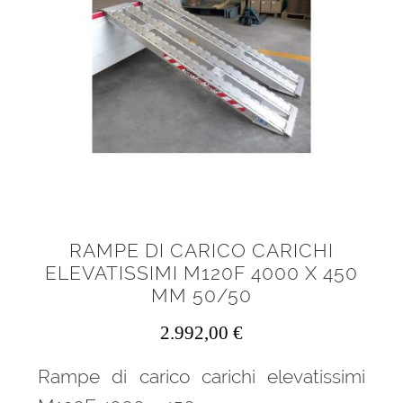
menu
Ponteggi
child
Espandi
Scale in alluminio
il
menu
Espandi
Parapetti Ringhiere Balaustre in acciaio e alluminio
child
il
menu
Valigie
child
Cerniere freni per porte
RAMPE DI CARICO CARICHI
Articoli per la casa
ELEVATISSIMI M120F 4000 X 450
MM 50/50
2.992,00
€
Rampe di carico carichi elevatissimi