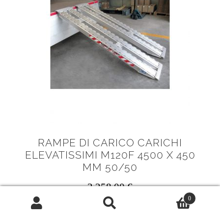
RAMPE DI CARICO CARICHI
ELEVATISSIMI M120F 4500 X 450
MM 50/50
3.258,00
€
0
Rampe di carico carichi elevatissimi
Cerca:
Cerca