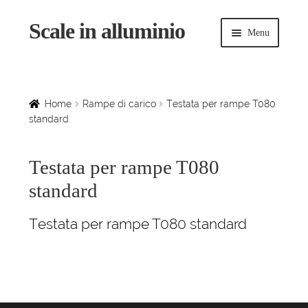
Scale in alluminio
Vai
Vai
Menu
alla
al
navigazione
contenuto
Espandi
Home
il
menu
Scale a chiocciola
Home
Rampe di carico
Testata per rampe T080
child
standard
Scale per interni
Testata per rampe T080
Espandi
Linee vita
standard
il
menu
Espandi
Scale in legno
Testata per rampe T080 standard
child
il
menu
Rampe di carico
child
Espandi
Sollevatori
il