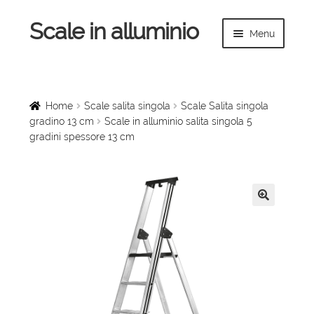
Scale in alluminio
Vai
Vai
Menu
alla
al
navigazione
contenuto
Espandi
Home
il
menu
Scale a chiocciola
Home
Scale salita singola
Scale Salita singola
child
gradino 13 cm
Scale in alluminio salita singola 5
gradini spessore 13 cm
Scale per interni
Espandi
Linee vita
il
menu
Espandi
🔍
Scale in legno
child
il
menu
Rampe di carico
child
Espandi
Sollevatori
il