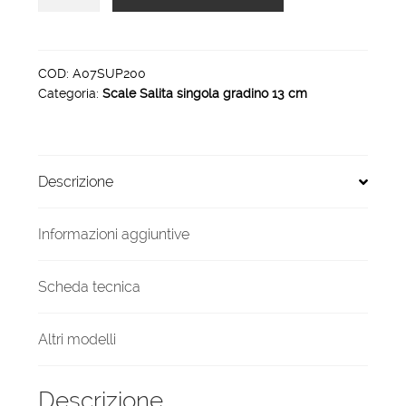
in
alluminio
salita
singola
COD:
A07SUP200
Categoria:
Scale Salita singola gradino 13 cm
5
gradini
spessore
13
Descrizione
cm
quantità
Informazioni aggiuntive
Scheda tecnica
Altri modelli
Descrizione