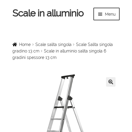
Scale in alluminio
Vai
Vai
Menu
alla
al
navigazione
contenuto
Espandi
Home
il
menu
Scale a chiocciola
Home
Scale salita singola
Scale Salita singola
child
gradino 13 cm
Scale in alluminio salita singola 6
gradini spessore 13 cm
Scale per interni
Espandi
Linee vita
il
menu
Espandi
🔍
Scale in legno
child
il
menu
Rampe di carico
child
Espandi
Sollevatori
il