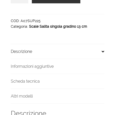
in
alluminio
salita
singola
COD:
A07SUP225
Categoria:
Scale Salita singola gradino 13 cm
6
gradini
spessore
13
Descrizione
cm
quantità
Informazioni aggiuntive
Scheda tecnica
Altri modelli
Descrizione