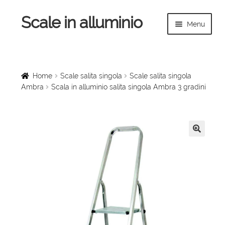
Scale in alluminio
Vai
Vai
Menu
alla
al
navigazione
contenuto
Espandi
Home
il
menu
Scale a chiocciola
Home
Scale salita singola
Scale salita singola
child
Ambra
Scala in alluminio salita singola Ambra 3 gradini
Scale per interni
Espandi
Linee vita
il
🔍
menu
Espandi
Scale in legno
child
il
menu
Rampe di carico
child
Espandi
Sollevatori
il