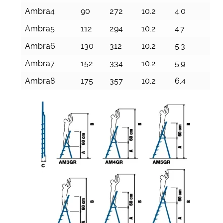
Ambra4
90
272
10.2
4.0
Ambra5
112
294
10.2
4.7
Ambra6
130
312
10.2
5.3
Ambra7
152
334
10.2
5.9
Ambra8
175
357
10.2
6.4