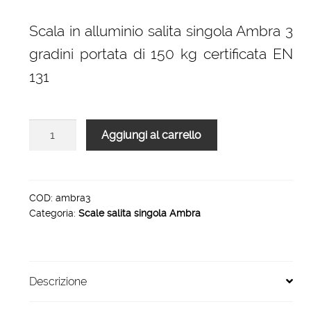
Scala in alluminio salita singola Ambra 3
gradini portata di 150 kg certificata EN
131
Scala
Aggiungi al carrello
in
alluminio
salita
singola
COD:
ambra3
Categoria:
Scale salita singola Ambra
Ambra
3
gradini
quantità
Descrizione