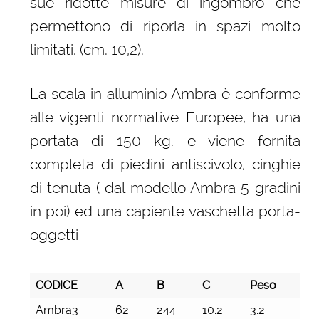
sue ridotte misure di ingombro che
permettono di riporla in spazi molto
limitati. (cm. 10,2).
La scala in alluminio Ambra è conforme
alle vigenti normative Europee, ha una
portata di 150 kg. e viene fornita
completa di piedini antiscivolo, cinghie
di tenuta ( dal modello Ambra 5 gradini
in poi) ed una capiente vaschetta porta-
oggetti
CODICE
A
B
C
Peso
CODICE
A
B
C
Peso
Ambra3
62
244
10.2
3.2