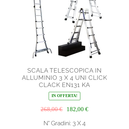
menu
Ponteggi
child
Espandi
Scale in alluminio
il
menu
Espandi
Parapetti Ringhiere Balaustre in acciaio e alluminio
child
il
menu
Valigie
child
Cerniere freni per porte
SCALA TELESCOPICA IN
ALLUMINIO 3 X 4 UNI CLICK
Articoli per la casa
CLACK EN131 KA
IN OFFERTA!
Il
Il
268,00
€
182,00
€
prezzo
prezzo
N° Gradini: 3 X 4
originale
attuale