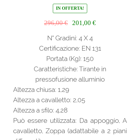
IN OFFERTA!
Il
Il
296,00
€
201,00
€
prezzo
prezzo
N° Gradini: 4 X 4
originale
attuale
era:
è:
Certificazione: EN 131
296,00 €.
201,00 €.
Portata (Kg): 150
Caratteristiche: Tirante in
pressofusione alluminio
Altezza chiusa: 1,29
Altezza a cavalletto: 2,05
Altezza a sfilo: 4,28
Può essere utilizzata: Da appoggio, A
cavalletto, Zoppa (adattabile a 2 piani