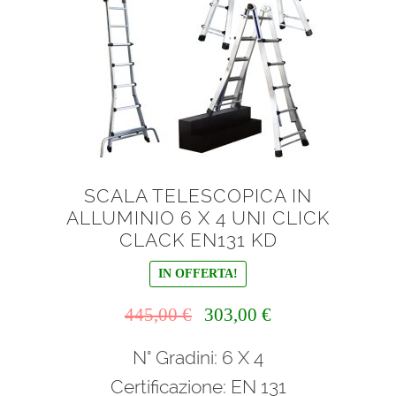
SCALA TELESCOPICA IN
ALLUMINIO 6 X 4 UNI CLICK
CLACK EN131 KD
IN OFFERTA!
Il
Il
445,00
€
303,00
€
prezzo
prezzo
N° Gradini: 6 X 4
originale
attuale
era:
è:
Certificazione: EN 131