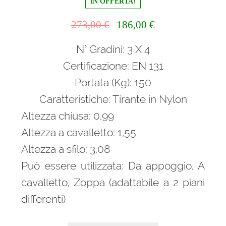
IN OFFERTA!
Il
Il
273,00
€
186,00
€
prezzo
prezzo
N° Gradini: 3 X 4
originale
attuale
era:
è:
Certificazione: EN 131
273,00 €.
186,00 €.
Portata (Kg): 150
Caratteristiche: Tirante in Nylon
Altezza chiusa: 0,99
Altezza a cavalletto: 1,55
Altezza a sfilo: 3,08
Può essere utilizzata: Da appoggio, A
cavalletto, Zoppa (adattabile a 2 piani
differenti)