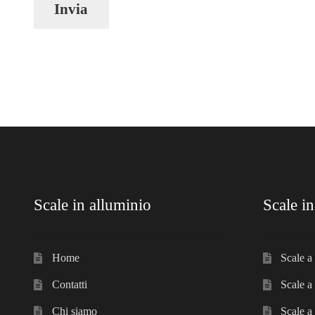
A
l
t
e
r
n
a
t
i
Scale in alluminio
Scale in
v
e
:
Home
Scale a 
Contatti
Scale a
Chi siamo
Scale a 