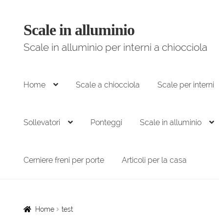
Scale in alluminio
Vai
Vai
alla
al
Scale in alluminio per interni a chiocciola
navigazione
contenuto
Home
Scale a chiocciola
Scale per interni
Sollevatori
Ponteggi
Scale in alluminio
Cerniere freni per porte
Articoli per la casa
Home
test