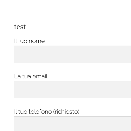
test
Il tuo nome
La tua email
Il tuo telefono (richiesto)