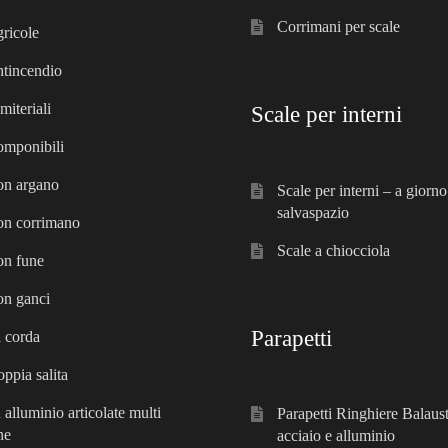
Corrimani per scale
gricole
ntincendio
miteriali
Scale per interni
omponibili
on argano
Scale per interni – a giorno
salvaspazio
on corrimano
Scale a chiocciola
on fune
on ganci
Parapetti
i corda
oppia salita
 alluminio articolate multi
Parapetti Ringhiere Balaust
ne
acciaio e alluminio