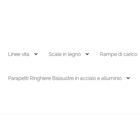
Linee vita
Scale in legno
Rampe di carico
Parapetti Ringhiere Balaustre in acciaio e alluminio