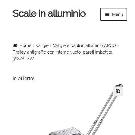
Scale in alluminio
Vai
Vai
Menu
alla
al
navigazione
contenuto
Espandi
Home
il
menu
Scale a chiocciola
Home
valigie
Valigie e bauli in alluminio ARCO
child
Trolley antigraffio con interno vuoto, pareti imbottite
368/AL/W
Scale per interni
Espandi
Linee vita
In offerta!
il
menu
Espandi
Scale in legno
child
il
🔍
menu
Rampe di carico
child
Espandi
Sollevatori
il