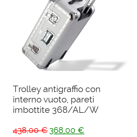
menu
Ponteggi
child
Espandi
Scale in alluminio
il
menu
Espandi
Parapetti Ringhiere Balaustre in acciaio e alluminio
child
il
menu
Valigie
child
Cerniere freni per porte
Trolley antigraffio con
Articoli per la casa
interno vuoto, pareti
imbottite 368/AL/W
Il
Il
438,00
€
368,00
€