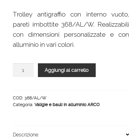
prezzo
prezzo
originale
attuale
Trolley antigraffio con interno vuoto,
era:
è:
pareti imbottite 368/AL/W. Realizzabili
438,00 €.
368,00 €.
con dimensioni personalizzate e con
alluminio in vari colori.
Trolley
Aggiungi al carrello
antigraffio
con
interno
vuoto,
COD:
368/AL/W
Categoria:
Valigie e bauli in alluminio ARCO
pareti
imbottite
368/AL/W
quantità
Descrizione