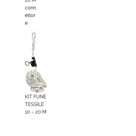
20 M
conn
ettor
e
KIT FUNE
TESSILE
10 – 20 M