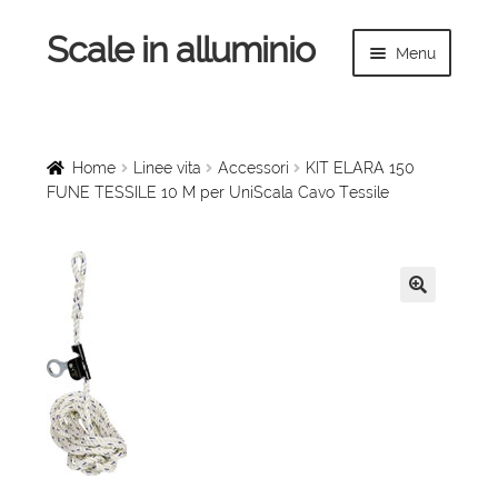
Scale in alluminio
Vai
Vai
Menu
alla
al
navigazione
contenuto
Espandi
Home
il
menu
Scale a chiocciola
Home
Linee vita
Accessori
KIT ELARA 150
child
FUNE TESSILE 10 M per UniScala Cavo Tessile
Scale per interni
Espandi
Linee vita
il
🔍
menu
Espandi
Scale in legno
child
il
menu
Rampe di carico
child
Espandi
Sollevatori
il