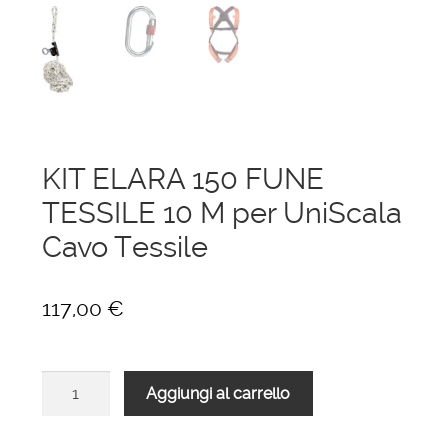
menu
Ponteggi
child
Espandi
Scale in alluminio
il
menu
Espandi
Parapetti Ringhiere Balaustre in acciaio e
child
il
alluminio
menu
KIT ELARA 150 FUNE
child
Valigie
TESSILE 10 M per UniScala
Cavo Tessile
Cerniere freni per porte
117,00
€
Articoli per la casa
KIT
Aggiungi al carrello
ELARA
150