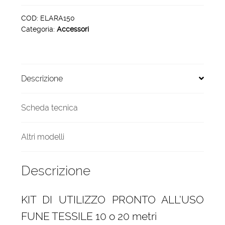
FUNE
TESSILE
COD:
ELARA150
Categoria:
Accessori
10
M
per
UniScala
Descrizione
Cavo
Tessile
quantità
Scheda tecnica
Altri modelli
Descrizione
KIT DI UTILIZZO PRONTO ALL’USO
FUNE TESSILE 10 o 20 metri