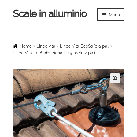
Scale in alluminio
Vai
Vai
Menu
alla
al
navigazione
contenuto
Espandi
Home
il
menu
Scale a chiocciola
Home
Linee vita
Linee Vita EcoSafe a pali
child
Linea Vita EcoSafe piana H 15 metri 2 pali
Scale per interni
Espandi
Linee vita
il
🔍
menu
Espandi
Scale in legno
child
il
menu
Rampe di carico
child
Espandi
Sollevatori
il