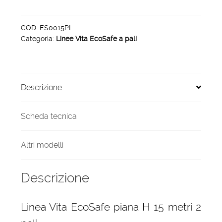
EcoSafe
piana
H
COD:
ES0015PI
Categoria:
Linee Vita EcoSafe a pali
15
metri
2
pali
Descrizione
quantità
Scheda tecnica
Altri modelli
Descrizione
Linea Vita EcoSafe piana H 15 metri 2