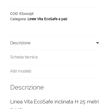
EcoSafe
inclinata
H
COD:
ES0025II
Categoria:
Linee Vita EcoSafe a pali
25
metri
3
pali
Descrizione
quantità
Scheda tecnica
Altri modelli
Descrizione
Linea Vita EcoSafe inclinata H 25 metri