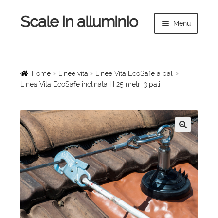
Scale in alluminio
Vai
Vai
Menu
alla
al
navigazione
contenuto
Espandi
Home
il
menu
Scale a chiocciola
Home
Linee vita
Linee Vita EcoSafe a pali
child
Linea Vita EcoSafe inclinata H 25 metri 3 pali
Scale per interni
Espandi
Linee vita
il
🔍
menu
Espandi
Scale in legno
child
il
menu
Rampe di carico
child
Espandi
Sollevatori
il