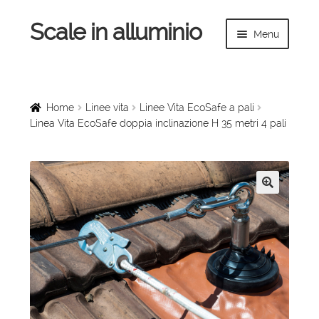
Scale in alluminio
Vai
Vai
Menu
alla
al
navigazione
contenuto
Espandi
Home
il
menu
Scale a chiocciola
Home
Linee vita
Linee Vita EcoSafe a pali
child
Linea Vita EcoSafe doppia inclinazione H 35 metri 4 pali
Scale per interni
Espandi
Linee vita
il
🔍
menu
Espandi
Scale in legno
child
il
menu
Rampe di carico
child
Espandi
Sollevatori
il