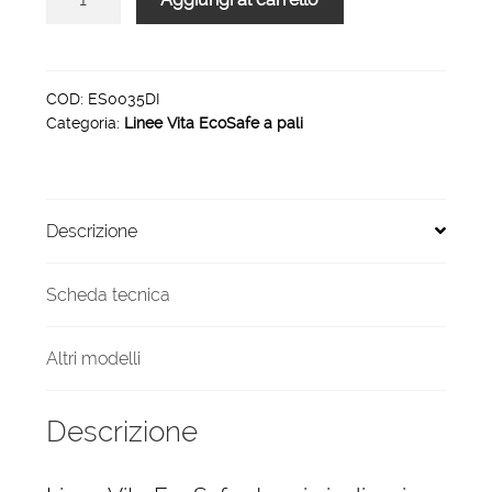
Vita
EcoSafe
doppia
inclinazione
COD:
ES0035DI
Categoria:
Linee Vita EcoSafe a pali
H
35
metri
4
Descrizione
pali
quantità
Scheda tecnica
Altri modelli
Descrizione