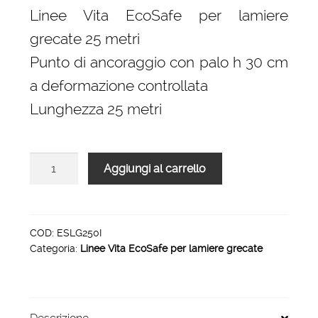
originale
attuale
Linee Vita EcoSafe per lamiere
era:
è:
grecate 25 metri
1.434,00 €.
967,00 €.
Punto di ancoraggio con palo h 30 cm
a deformazione controllata
Lunghezza 25 metri
Linee
Aggiungi al carrello
Vita
EcoSafe
per
lamiere
COD:
ESLG250I
Categoria:
Linee Vita EcoSafe per lamiere grecate
grecate
25
metri
Inox