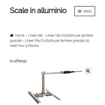
Scale in alluminio
Vai
Vai
Menu
alla
al
navigazione
contenuto
Espandi
Home
il
menu
Scale a chiocciola
Home
Linee vita
Linee Vita EcoSafe per lamiere
child
grecate
Linee Vita EcoSafe per lamiere grecate 25
metri Inox 3 Piastre
Scale per interni
Espandi
Linee vita
In offerta!
il
menu
Espandi
Scale in legno
child
il
🔍
menu
Rampe di carico
child
Espandi
Sollevatori
il