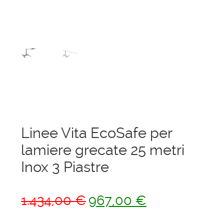
menu
Ponteggi
child
Espandi
Scale in alluminio
il
menu
Espandi
Parapetti Ringhiere Balaustre in acciaio e
child
il
alluminio
menu
child
Valigie
Cerniere freni per porte
Linee Vita EcoSafe per
lamiere grecate 25 metri
Articoli per la casa
Inox 3 Piastre
Il
Il
1.434,00
€
967,00
€
prezzo
prezzo