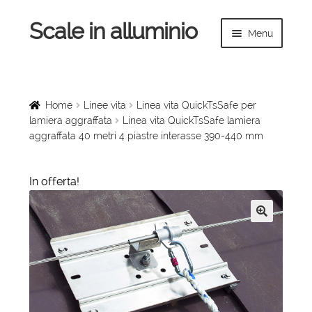
Scale in alluminio
Vai
Vai
Menu
alla
al
navigazione
contenuto
Espandi
Home
il
menu
Scale a chiocciola
Home
Linee vita
Linea vita QuickTsSafe per
child
lamiera aggraffata
Linea vita QuickTsSafe lamiera
aggraffata 40 metri 4 piastre interasse 390-440 mm
Scale per interni
Espandi
Linee vita
In offerta!
il
menu
Espandi
Scale in legno
child
il
🔍
menu
Rampe di carico
child
Espandi
Sollevatori
il