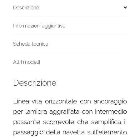
interasse
Descrizione
390-
440
mm
Informazioni aggiuntive
quantità
Scheda tecnica
Altri modelli
Descrizione
Linea vita orizzontale con ancoraggio
per lamiera aggraffata con intermedio
passante scorrevole che semplifica il
passaggio della navetta sull’elemento