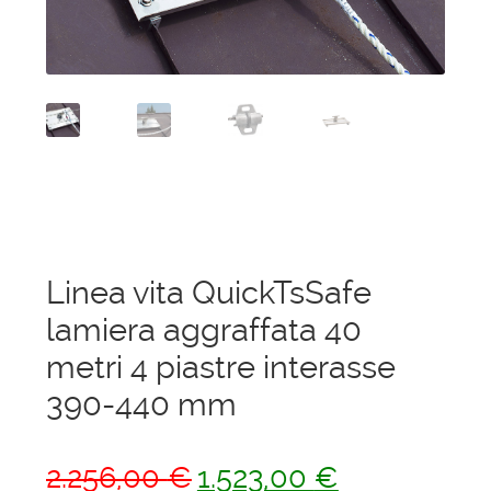
menu
Ponteggi
child
Espandi
Scale in alluminio
il
menu
Espandi
Parapetti Ringhiere Balaustre in acciaio e
child
il
alluminio
menu
child
Valigie
Cerniere freni per porte
Linea vita QuickTsSafe
lamiera aggraffata 40
Articoli per la casa
metri 4 piastre interasse
390-440 mm
Il
Il
2.256,00
€
1.523,00
€