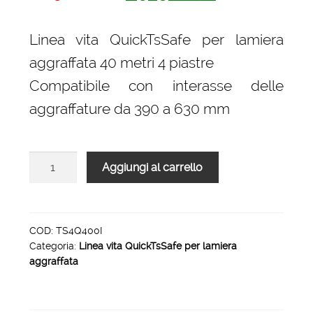
prezzo
prezzo
originale
attuale
Linea vita QuickTsSafe per lamiera
era:
è:
aggraffata 40 metri 4 piastre
2.256,00 €.
1.523,00 €.
Compatibile con interasse delle
aggraffature da 390 a 630 mm
Linea
Aggiungi al carrello
vita
QuickTsSafe
lamiera
aggraffata
COD:
TS4Q400I
Categoria:
Linea vita QuickTsSafe per lamiera
40
aggraffata
metri
4
piastre