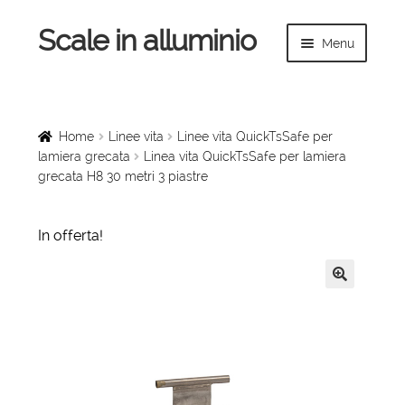
Scale in alluminio
Vai
Vai
Menu
alla
al
navigazione
contenuto
Espandi
Home
il
menu
Scale a chiocciola
Home
Linee vita
Linee vita QuickTsSafe per
child
lamiera grecata
Linea vita QuickTsSafe per lamiera
grecata H8 30 metri 3 piastre
Scale per interni
Espandi
Linee vita
In offerta!
il
menu
Espandi
Scale in legno
child
il
🔍
menu
Rampe di carico
child
Espandi
Sollevatori
il