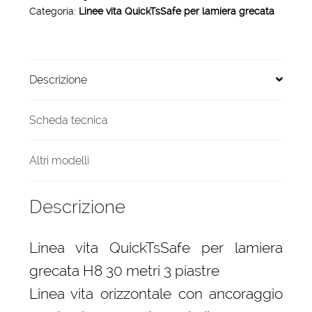
Categoria:
Linee vita QuickTsSafe per lamiera grecata
grecata
H8
30
metri
Descrizione
3
piastre
quantità
Scheda tecnica
Altri modelli
Descrizione
Linea vita QuickTsSafe per lamiera
grecata H8 30 metri 3 piastre
Linea vita orizzontale con ancoraggio