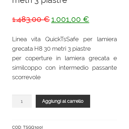
Il
Il
1.483,00
€
1.001,00
€
prezzo
prezzo
originale
attuale
Linea vita QuickTsSafe per lamiera
era:
è:
grecata H8 30 metri 3 piastre
1.483,00 €.
1.001,00 €.
per coperture in lamiera grecata e
similcoppo con intermedio passante
scorrevole
Linea
Aggiungi al carrello
vita
QuickTsSafe
per
lamiera
COD:
TSGQ300I