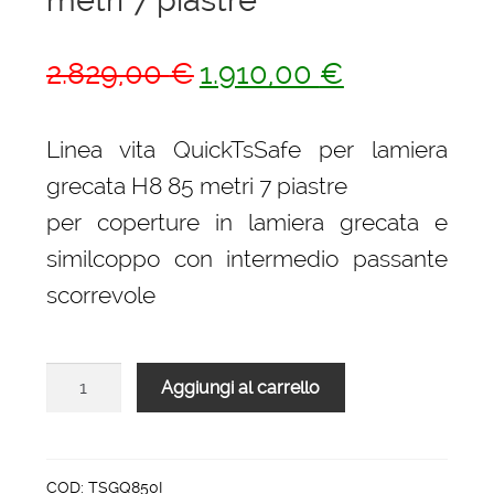
Il
Il
2.829,00
€
1.910,00
€
prezzo
prezzo
originale
attuale
Linea vita QuickTsSafe per lamiera
era:
è:
grecata H8 85 metri 7 piastre
2.829,00 €.
1.910,00 €.
per coperture in lamiera grecata e
similcoppo con intermedio passante
scorrevole
Linea
Aggiungi al carrello
vita
QuickTsSafe
per
lamiera
COD:
TSGQ850I