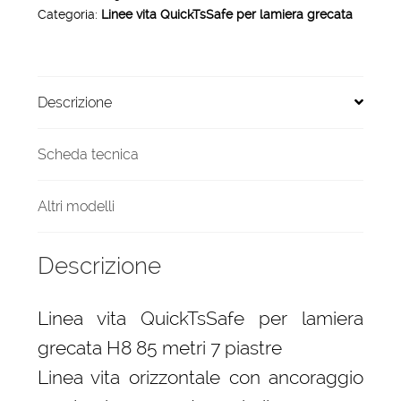
Categoria:
Linee vita QuickTsSafe per lamiera grecata
grecata
H8
85
metri
Descrizione
7
piastre
quantità
Scheda tecnica
Altri modelli
Descrizione
Linea vita QuickTsSafe per lamiera
grecata H8 85 metri 7 piastre
Linea vita orizzontale con ancoraggio