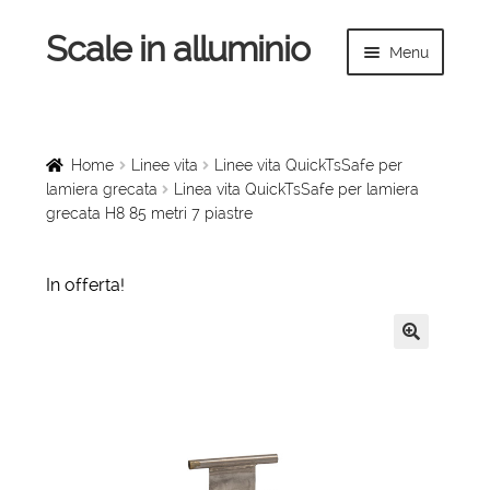
Scale in alluminio
Vai
Vai
Menu
alla
al
navigazione
contenuto
Espandi
Home
il
menu
Scale a chiocciola
Home
Linee vita
Linee vita QuickTsSafe per
child
lamiera grecata
Linea vita QuickTsSafe per lamiera
grecata H8 85 metri 7 piastre
Scale per interni
Espandi
Linee vita
In offerta!
il
menu
Espandi
Scale in legno
child
il
🔍
menu
Rampe di carico
child
Espandi
Sollevatori
il