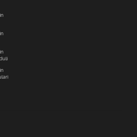
in
in
in
duli
in
lari