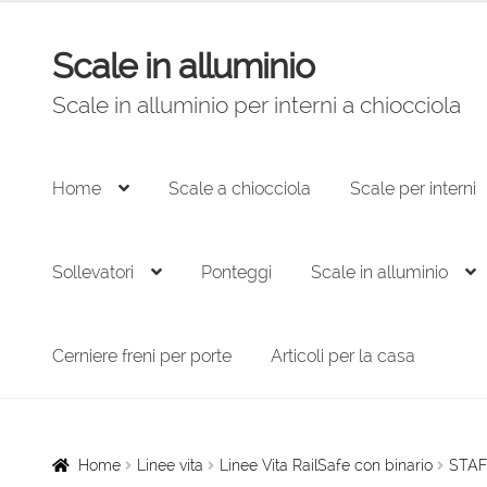
originale
attuale
era:
è:
Scale in alluminio
Vai
Vai
88,00 €.
60,00 €.
alla
al
Scale in alluminio per interni a chiocciola
navigazione
contenuto
Home
Scale a chiocciola
Scale per interni
Sollevatori
Ponteggi
Scale in alluminio
Cerniere freni per porte
Articoli per la casa
Home
Linee vita
Linee Vita RailSafe con binario
STAFF