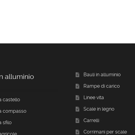
Bauli in alluminio
n alluminio
Rampe di carico
Linee vita
a castello
Scale in legno
 a compasso
Carrelli
 sfilo
Corrimani per scale
agricole