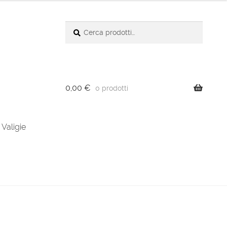
Cerca:
Cerca
0,00
€
0 prodotti
Valigie