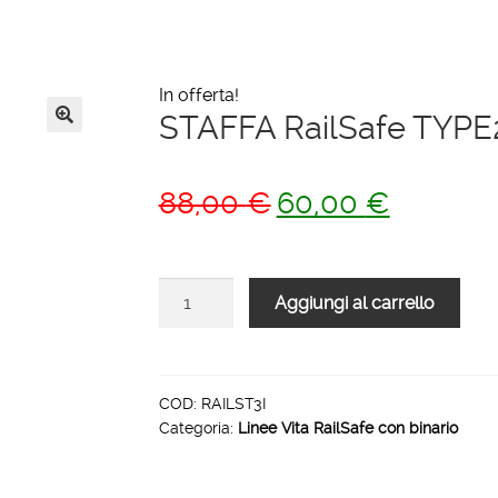
In offerta!
STAFFA RailSafe TYPE2
🔍
Il
Il
88,00
€
60,00
€
prezzo
prezzo
originale
attuale
STAFFA
Aggiungi al carrello
era:
è:
RailSafe
88,00 €.
60,00 €.
TYPE2
PIEGATA
acciaio
COD:
RAILST3I
Categoria:
Linee Vita RailSafe con binario
inossidabile
quantità