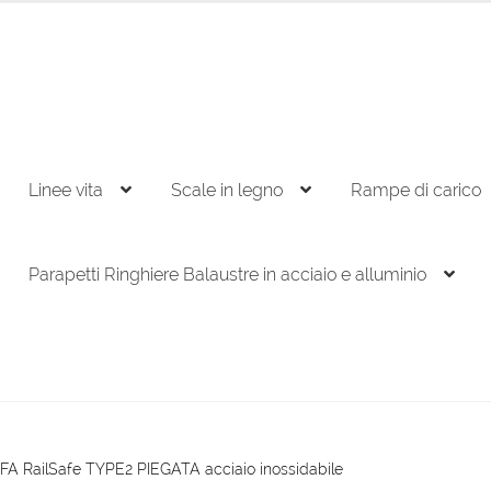
Linee vita
Scale in legno
Rampe di carico
Parapetti Ringhiere Balaustre in acciaio e alluminio
A RailSafe TYPE2 PIEGATA acciaio inossidabile