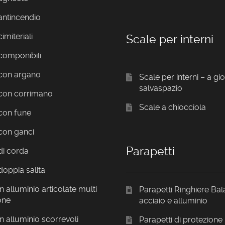
antincendio
imiteriali
Scale per interni
componibili
 con argano
Scale per interni – a gi
salvaspazio
 con corrimano
Scale a chiocciola
con fune
con ganci
Parapetti
di corda
doppia salita
n alluminio articolate multi
Parapetti Ringhiere Bal
one
acciaio e alluminio
in alluminio scorrevoli
Parapetti di protezione 