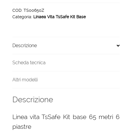
Kit
base
COD:
TS00650Z
Categoria:
Linaea Vita TsSafe Kit Base
65
metri
6
piastre
Descrizione
quantità
Scheda tecnica
Altri modelli
Descrizione
Linea vita TsSafe Kit base 65 metri 6
piastre