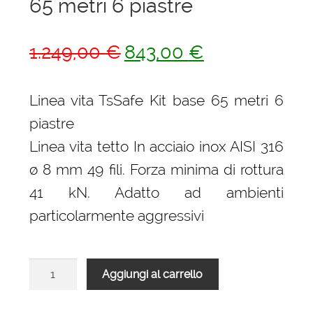
65 metri 6 piastre
menu
Ponteggi
child
Espandi
Il
Il
1.249,00
€
843,00
€
Scale in alluminio
il
prezzo
prezzo
menu
Espandi
Parapetti Ringhiere Balaustre in acciaio e
originale
attuale
Linea vita TsSafe Kit base 65 metri 6
child
il
alluminio
era:
è:
menu
piastre
child
1.249,00 €.
843,00 €.
Valigie
Linea vita tetto In acciaio inox AISI 316
ø 8 mm 49 fili. Forza minima di rottura
Cerniere freni per porte
41 kN. Adatto ad ambienti
particolarmente aggressivi
Articoli per la casa
Linea
Aggiungi al carrello
vita
TsSafe