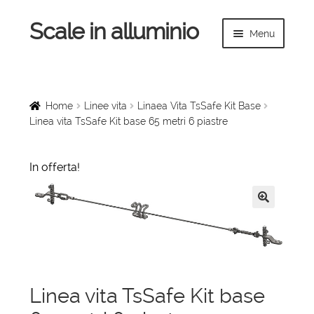
Scale in alluminio
Vai
Vai
Menu
alla
al
navigazione
contenuto
Espandi
Home
il
menu
Scale a chiocciola
Home
Linee vita
Linaea Vita TsSafe Kit Base
child
Linea vita TsSafe Kit base 65 metri 6 piastre
Scale per interni
In offerta!
Espandi
Linee vita
il
menu
Espandi
Scale in legno
🔍
child
il
menu
Rampe di carico
child
Espandi
Sollevatori
Linea vita TsSafe Kit base
il