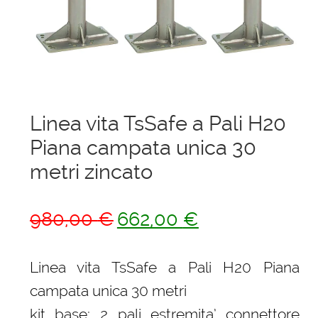
menu
Ponteggi
child
Espandi
Scale in alluminio
il
menu
Espandi
Parapetti Ringhiere Balaustre in acciaio e alluminio
child
il
Linea vita TsSafe a Pali H20
menu
Valigie
child
Piana campata unica 30
Cerniere freni per porte
metri zincato
Articoli per la casa
Il
Il
980,00
€
662,00
€
prezzo
prezzo
originale
attuale
Linea vita TsSafe a Pali H20 Piana
era:
è:
campata unica 30 metri
980,00 €.
662,00 €.
kit base: 2 pali estremita’ connettore