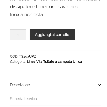
dissipatore tenditore cavo inox
Inox a richiesta
Linea
Aggiungi al carrello
vita
TsSafe
a
Pali
COD:
TS203UPZ
Categoria:
Linea Vita TsSafe a campata Unica
H20
Piana
campata
unica
Descrizione
30
metri
zincato
Scheda tecnica
quantità