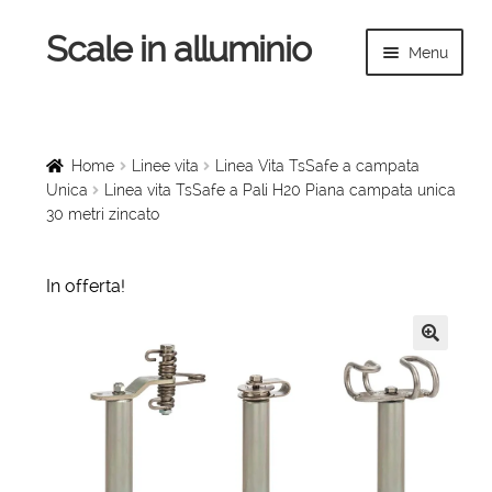
Scale in alluminio
Vai
Vai
Menu
alla
al
navigazione
contenuto
Espandi
Home
il
menu
Scale a chiocciola
Home
Linee vita
Linea Vita TsSafe a campata
child
Unica
Linea vita TsSafe a Pali H20 Piana campata unica
30 metri zincato
Scale per interni
Espandi
Linee vita
In offerta!
il
menu
Espandi
Scale in legno
child
il
🔍
menu
Rampe di carico
child
Espandi
Sollevatori
il