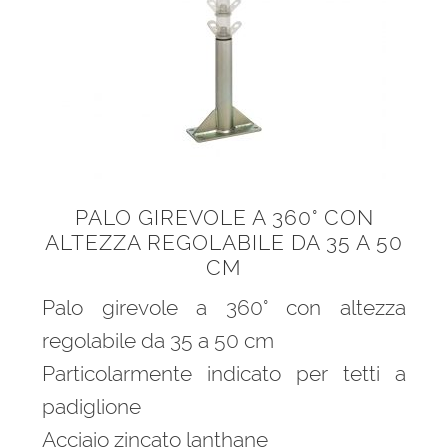
menu
Ponteggi
child
Espandi
Scale in alluminio
il
menu
Espandi
Parapetti Ringhiere Balaustre in acciaio e alluminio
child
il
menu
Valigie
child
PALO GIREVOLE A 360° CON
Cerniere freni per porte
ALTEZZA REGOLABILE DA 35 A 50
CM
Articoli per la casa
Palo girevole a 360° con altezza
regolabile da 35 a 50 cm
Particolarmente indicato per tetti a
padiglione
Acciaio zincato lanthane