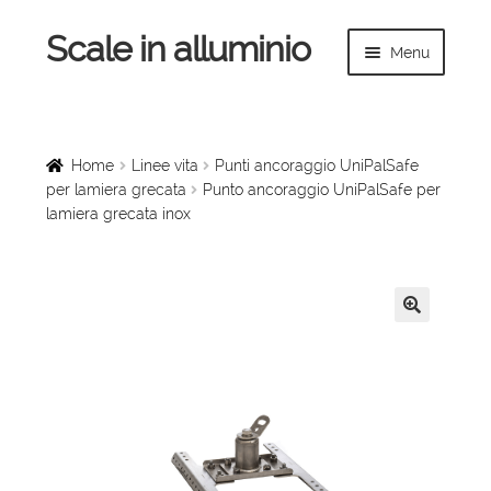
Scale in alluminio
Vai
Vai
Menu
alla
al
navigazione
contenuto
Espandi
Home
il
menu
Scale a chiocciola
Home
Linee vita
Punti ancoraggio UniPalSafe
child
per lamiera grecata
Punto ancoraggio UniPalSafe per
lamiera grecata inox
Scale per interni
Espandi
Linee vita
il
menu
Espandi
🔍
Scale in legno
child
il
menu
Rampe di carico
child
Espandi
Sollevatori
il