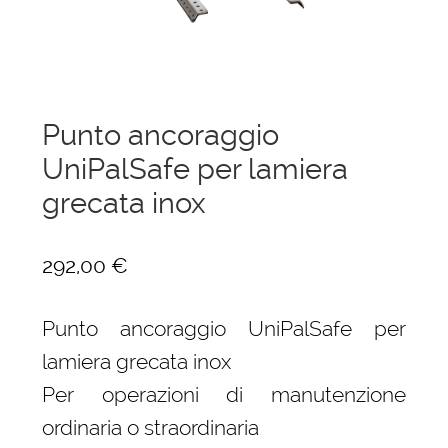
menu
Ponteggi
child
Espandi
Scale in alluminio
il
menu
Espandi
Parapetti Ringhiere Balaustre in acciaio e
Punto ancoraggio
child
il
alluminio
UniPalSafe per lamiera
menu
child
grecata inox
Valigie
Cerniere freni per porte
292,00
€
Articoli per la casa
Punto ancoraggio UniPalSafe per
lamiera grecata inox
Per operazioni di manutenzione
ordinaria o straordinaria