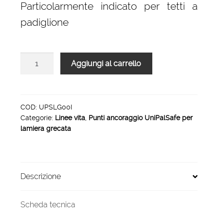
Particolarmente indicato per tetti a
padiglione
Punto
Aggiungi al carrello
ancoraggio
UniPalSafe
per
lamiera
COD:
UPSLG00I
Categorie:
Linee vita
,
Punti ancoraggio UniPalSafe per
grecata
lamiera grecata
inox
quantità
Descrizione
Scheda tecnica