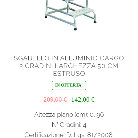
menu
Ponteggi
child
Espandi
Scale in alluminio
il
menu
Espandi
Parapetti Ringhiere Balaustre in acciaio e alluminio
child
il
menu
Valigie
SGABELLO IN ALLUMINIO CARGO
child
2 GRADINI LARGHEZZA 50 CM
Cerniere freni per porte
ESTRUSO
IN OFFERTA!
Articoli per la casa
Il
Il
209,00
€
142,00
€
prezzo
prezzo
Altezza piano (cm): 0, 96
originale
attuale
era:
è:
N° Gradini: 4
209,00 €.
142,00 €.
Certificazione: D. Lgs. 81/2008,