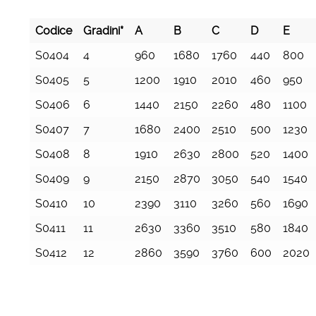
Codice
Gradini*
A
B
C
D
E
Codice
Gradini*
A
B
C
D
E
S0404
4
960
1680
1760
440
800
S0405
5
1200
1910
2010
460
950
S0406
6
1440
2150
2260
480
1100
S0407
7
1680
2400
2510
500
1230
S0408
8
1910
2630
2800
520
1400
S0409
9
2150
2870
3050
540
1540
S0410
10
2390
3110
3260
560
1690
S0411
11
2630
3360
3510
580
1840
S0412
12
2860
3590
3760
600
2020