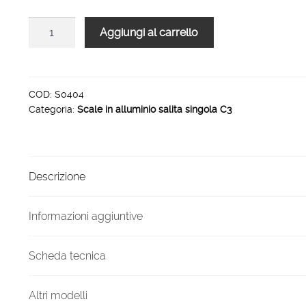
Scale
Aggiungi al carrello
in
alluminio
salita
singola
COD:
S0404
Categoria:
Scale in alluminio salita singola C3
C3
4
gradini
quantità
Descrizione
Informazioni aggiuntive
Scheda tecnica
Altri modelli