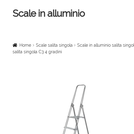
Scale in alluminio
Vai
Vai
alla
al
navigazione
contenuto
Home
Scale a chiocciola
Home
Scale salita singola
Scale in alluminio salita singo
salita singola C3 4 gradini
Scale per interni
Linee vita
Scale in legno
Rampe di carico
Sollevatori