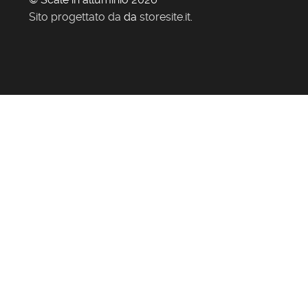
Sito progettato da
da
storesite.it
.