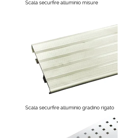
Scala securfire alluminio misure
Scala securfire alluminio gradino rigato