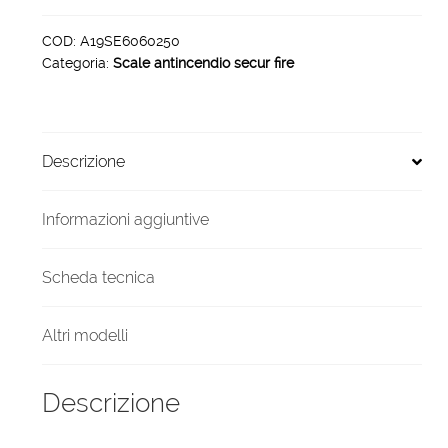
sicurezza
securfire
COD:
A19SE6060250
Categoria:
Scale antincendio secur fire
h
2250
x
600
Descrizione
60°
quantità
Informazioni aggiuntive
Scheda tecnica
Altri modelli
Descrizione