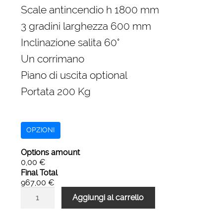
originale
attuale
Scale antincendio h 1800 mm
era:
è:
3 gradini larghezza 600 mm
1.432,00 €.
967,00 €.
Inclinazione salita 60°
Un corrimano
Piano di uscita optional
Portata 200 Kg
OPZIONI
Options amount
0,00 €
Final Total
967,00 €
Scale
Aggiungi al carrello
antincendio
di