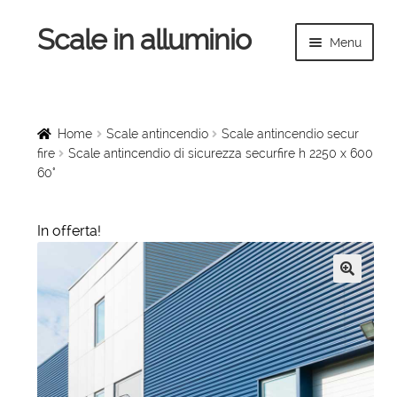
Scale in alluminio
Vai
Vai
Menu
alla
al
navigazione
contenuto
Espandi
Home
il
menu
Scale a chiocciola
Home
Scale antincendio
Scale antincendio secur
child
fire
Scale antincendio di sicurezza securfire h 2250 x 600
60°
Scale per interni
Espandi
Linee vita
In offerta!
il
menu
Espandi
Scale in legno
child
il
🔍
menu
Rampe di carico
child
Espandi
Sollevatori
il