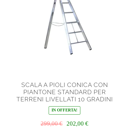
menu
Ponteggi
child
Espandi
Scale in alluminio
il
menu
Espandi
Parapetti Ringhiere Balaustre in acciaio e alluminio
child
il
menu
Valigie
child
Cerniere freni per porte
Articoli per la casa
SCALA A PIOLI CONICA CON
PIANTONE STANDARD PER
TERRENI LIVELLATI 10 GRADINI
IN OFFERTA!
Il
Il
299,00
€
202,00
€