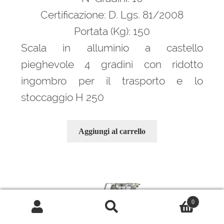
1.335,00 €.
901,00 €.
Certificazione: D. Lgs. 81/2008
Portata (Kg): 150
Scala in alluminio a castello
pieghevole 4 gradini con ridotto
ingombro per il trasporto e lo
stoccaggio H 250
Aggiungi al carrello
0
Cerca:
Cerca