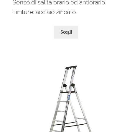
Senso di salita orario ed antiorario
Finiture: acciaio zincato
Questo
Scegli
prodotto
ha
più
varianti.
Le
opzioni
possono
essere
scelte
nella
pagina
del
prodotto