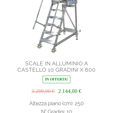
scelte
nella
pagina
del
prodotto
SCALE IN ALLUMINIO A
CASTELLO 10 GRADINI X 600
IN OFFERTA!
Il
Il
3.299,00
€
2.144,00
€
prezzo
prezzo
Altezza piano (cm): 250
originale
attuale
era:
è:
N° Gradini: 10