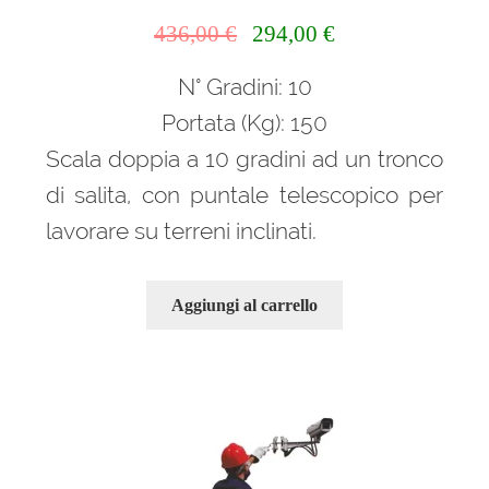
Il
Il
436,00
€
294,00
€
prezzo
prezzo
N° Gradini: 10
originale
attuale
era:
è:
Portata (Kg): 150
436,00 €.
294,00 €.
Scala doppia a 10 gradini ad un tronco
di salita, con puntale telescopico per
lavorare su terreni inclinati.
Aggiungi al carrello