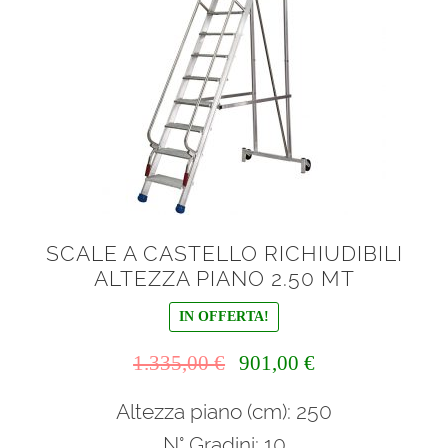
SCALE A CASTELLO RICHIUDIBILI
ALTEZZA PIANO 2.50 MT
IN OFFERTA!
Il
Il
1.335,00
€
901,00
€
prezzo
prezzo
Altezza piano (cm): 250
originale
attuale
era:
è:
N° Gradini: 10