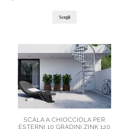
Questo
Scegli
prodotto
ha
più
varianti.
Le
opzioni
possono
essere
scelte
nella
pagina
del
prodotto
SCALA A CHIOCCIOLA PER
ESTERNI 10 GRADINI ZINK 120