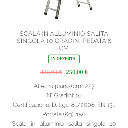
SCALA IN ALLUMINIO SALITA
SINGOLA 10 GRADINI PEDATA 8
CM
IN OFFERTA!
Il
Il
370,00
€
250,00
€
prezzo
prezzo
Altezza piano (cm): 227
originale
attuale
era:
è:
N° Gradini: 10
370,00 €.
250,00 €.
Certificazione: D. Lgs. 81/2008, EN 131
Portata (Kg): 150
Scala in alluminio salita singola 10