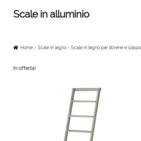
Scale in alluminio
Vai
Vai
alla
al
navigazione
contenuto
Home
Scale a chiocciola
Home
Scale in legno
Scale in legno per librerie e soppa
Scale per interni
In offerta!
Linee vita
Scale in legno
Rampe di carico
Sollevatori