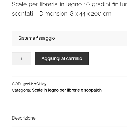
Scale per libreria in legno 10 gradini finit
prezzo:
scontati – Dimensioni 8 x 44 x 200 cm
da
190,00 €
a
Sistema fissaggio
262,00 €
Scale
Aggiungi al carrello
per
libreria
in
legno
COD:
322N10SH25
Categoria:
Scale in legno per librerie e soppalchi
10
gradini
finitura
H25
Descrizione
laccato
corda