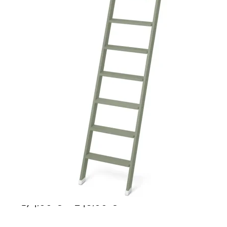
Ponteggi
Scale in alluminio
Parapetti Ringhiere Balaustre in acciaio e alluminio
Valigie
Cerniere freni per porte
Articoli per la casa
Scale per libreria in legno 9 gra
–
174,00
€
246,00
€