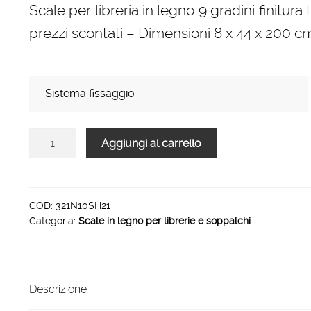
Scale per libreria in legno 9 gradini finitura
prezzi scontati – Dimensioni 8 x 44 x 200 c
Sistema fissaggio
Scale
Aggiungi al carrello
per
libreria
in
legno
COD:
321N10SH21
Categoria:
Scale in legno per librerie e soppalchi
9
gradini
finitura
H21
Descrizione
tinto
verde