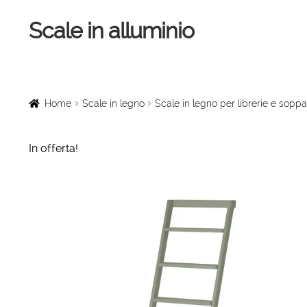
Scale in alluminio
Vai
Vai
alla
al
navigazione
contenuto
Home
Scale a chiocciola
Home
Scale in legno
Scale in legno per librerie e soppa
Scale per interni
In offerta!
Linee vita
Scale in legno
Rampe di carico
Sollevatori