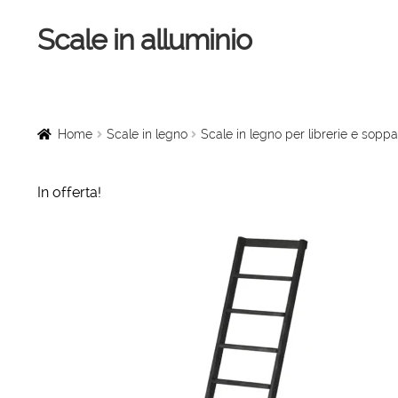
Scale in alluminio
Vai
Vai
alla
al
navigazione
contenuto
Home
Scale a chiocciola
Home
Scale in legno
Scale in legno per librerie e soppa
Scale per interni
In offerta!
Linee vita
Scale in legno
Rampe di carico
Sollevatori