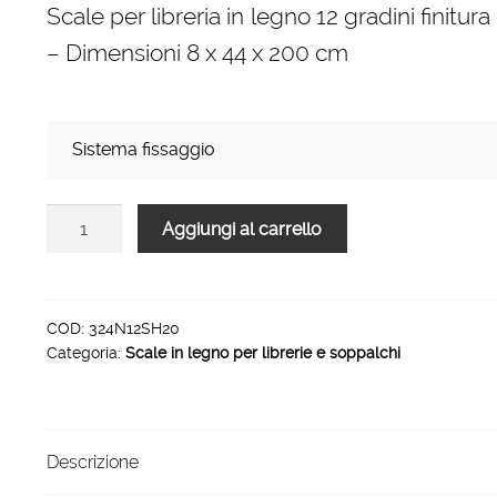
Scale per libreria in legno 12 gradini finitur
prezzo:
– Dimensioni 8 x 44 x 200 cm
da
235,00 €
a
Sistema fissaggio
307,00 €
Scale
Aggiungi al carrello
per
libreria
in
legno
COD:
324N12SH20
Categoria:
Scale in legno per librerie e soppalchi
12
gradini
finitura
H20
Descrizione
tinto
nero