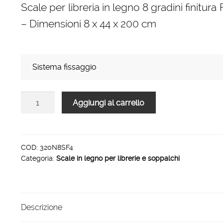
Scale per libreria in legno 8 gradini finitura 
prezzo:
– Dimensioni 8 x 44 x 200 cm
da
154,00 €
a
Sistema fissaggio
226,00 €
Scale
Aggiungi al carrello
per
libreria
in
legno
COD:
320N8SF4
Categoria:
Scale in legno per librerie e soppalchi
8
gradini
finitura
F4
Descrizione
tinto
ciliegio