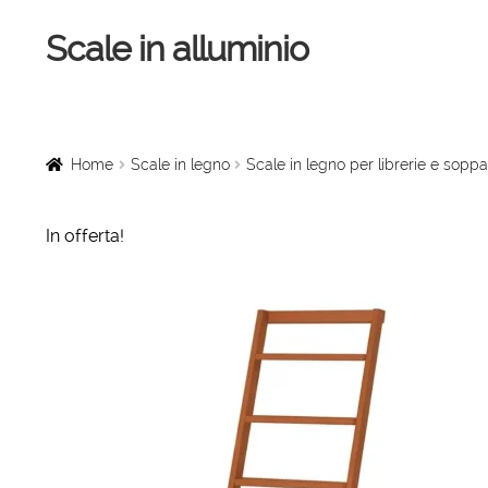
Scale in alluminio
Vai
Vai
alla
al
navigazione
contenuto
Home
Scale a chiocciola
Home
Scale in legno
Scale in legno per librerie e soppa
Scale per interni
In offerta!
Linee vita
Scale in legno
Rampe di carico
Sollevatori