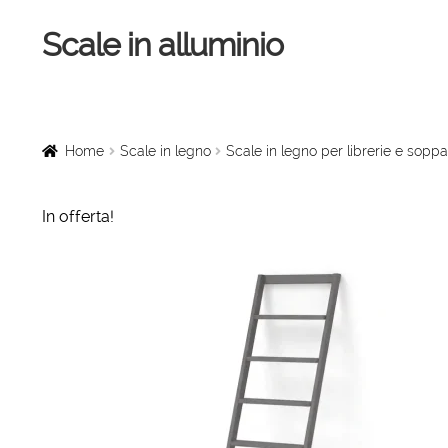
Scale in alluminio
Vai
Vai
alla
al
navigazione
contenuto
Home
Scale a chiocciola
Home
Scale in legno
Scale in legno per librerie e soppa
Scale per interni
In offerta!
Linee vita
Scale in legno
Rampe di carico
Sollevatori