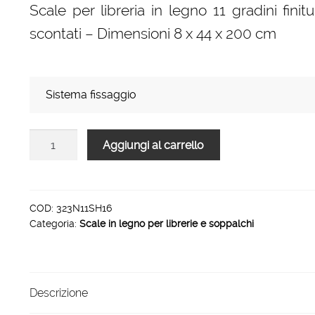
Scale per libreria in legno 11 gradini fini
prezzo:
scontati – Dimensioni 8 x 44 x 200 cm
da
209,00 €
a
Sistema fissaggio
280,00 €
Scale
Aggiungi al carrello
per
libreria
in
legno
COD:
323N11SH16
Categoria:
Scale in legno per librerie e soppalchi
11
gradini
finitura
H16
Descrizione
tinto
grigio