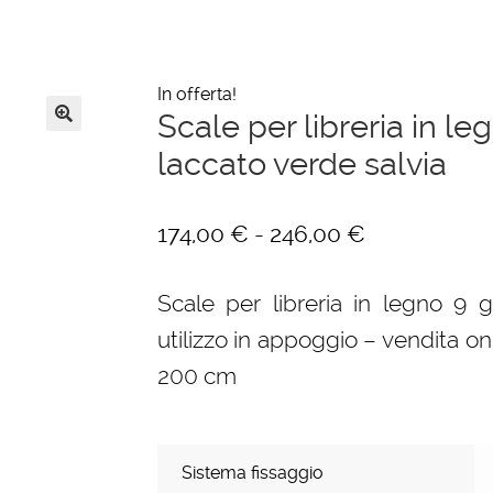
In offerta!
Scale per libreria in le
🔍
laccato verde salvia
Fascia
-
174,00
€
246,00
€
di
Scale per libreria in legno 9 g
prezzo:
utilizzo in appoggio – vendita on
da
200 cm
174,00 €
a
246,00 €
Sistema fissaggio