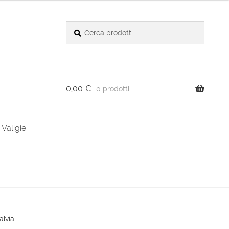
Cerca:
Cerca
0,00
€
0 prodotti
Valigie
alvia