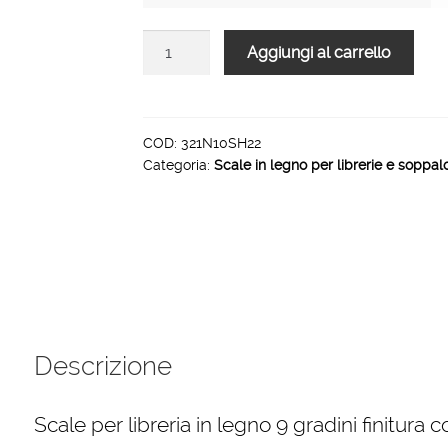
Scale
Aggiungi al carrello
per
libreria
in
legno
COD:
321N10SH22
Categoria:
Scale in legno per librerie e soppal
9
gradini
finitura
H22
laccato
verde
salvia
quantità
Descrizione
Scale per libreria in legno 9 gradini finitura c