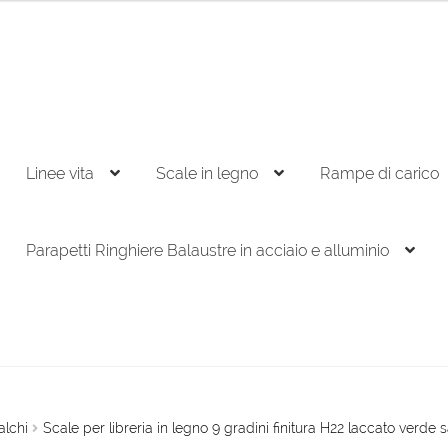
Linee vita
Scale in legno
Rampe di carico
Parapetti Ringhiere Balaustre in acciaio e alluminio
alchi
Scale per libreria in legno 9 gradini finitura H22 laccato verde s