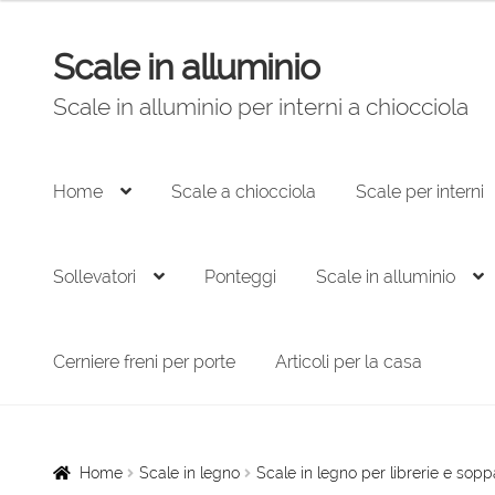
prezzo:
da
Scale in alluminio
174,00 €
Vai
Vai
a
alla
al
Scale in alluminio per interni a chiocciola
246,00 €
navigazione
contenuto
Home
Scale a chiocciola
Scale per interni
Sollevatori
Ponteggi
Scale in alluminio
Cerniere freni per porte
Articoli per la casa
Home
Scale in legno
Scale in legno per librerie e sopp