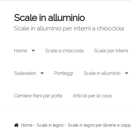
prezzo:
da
Scale in alluminio
235,00 €
Vai
Vai
a
alla
al
Scale in alluminio per interni a chiocciola
307,00 €
navigazione
contenuto
Home
Scale a chiocciola
Scale per interni
Sollevatori
Ponteggi
Scale in alluminio
Cerniere freni per porte
Articoli per la casa
Home
Scale in legno
Scale in legno per librerie e sopp