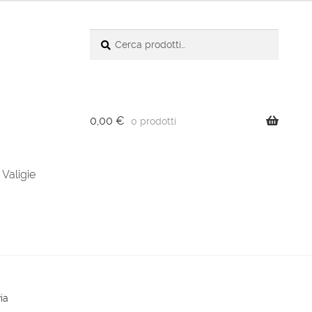
Cerca:
Cerca
0,00
€
0 prodotti
Valigie
via