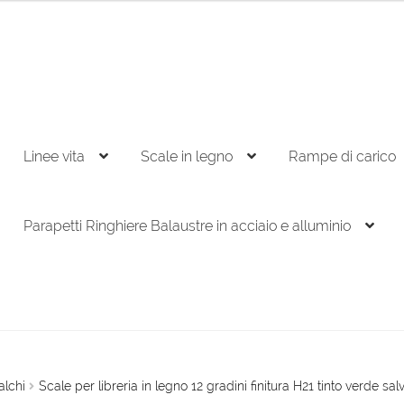
Linee vita
Scale in legno
Rampe di carico
Parapetti Ringhiere Balaustre in acciaio e alluminio
alchi
Scale per libreria in legno 12 gradini finitura H21 tinto verde sal