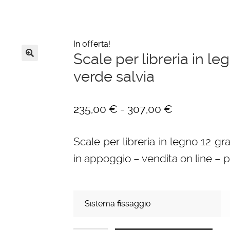
In offerta!
Scale per libreria in leg
🔍
verde salvia
Fascia
-
235,00
€
307,00
€
di
Scale per libreria in legno 12 grad
prezzo:
in appoggio – vendita on line – 
da
235,00 €
a
Sistema fissaggio
307,00 €