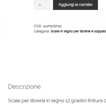
Scale
Aggiungi al carrello
per
libreria
in
legno
COD:
324N12SH21
Categoria:
Scale in legno per librerie e soppal
12
gradini
finitura
H21
tinto
verde
salvia
quantità
Descrizione
Scale per libreria in legno 12 gradini finitura 