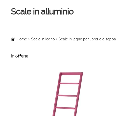
Scale in alluminio
Vai
Vai
alla
al
navigazione
contenuto
Home
Scale a chiocciola
Home
Scale in legno
Scale in legno per librerie e soppa
Scale per interni
In offerta!
Linee vita
Scale in legno
Rampe di carico
Sollevatori