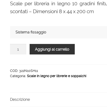
Scale per libreria in legno 10 gradini fini
scontati – Dimensioni 8 x 44 x 200 cm
Sistema fissaggio
Scale
Aggiungi al carrello
per
libreria
in
legno
COD:
322N10SH11
Categoria:
Scale in legno per librerie e soppalchi
10
gradini
finitura
H11
Descrizione
tinto
fucsia