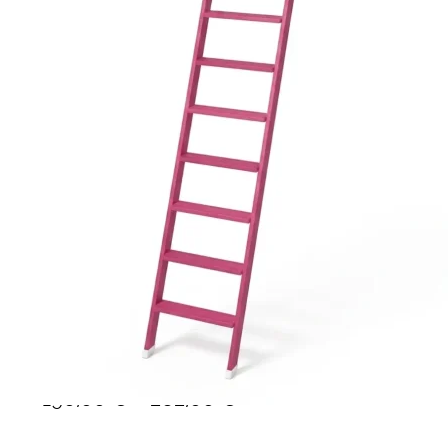
Ponteggi
Scale in alluminio
Parapetti Ringhiere Balaustre in acciaio e alluminio
Valigie
Cerniere freni per porte
Articoli per la casa
Scale per libreria in legno 10 gr
–
190,00
€
262,00
€