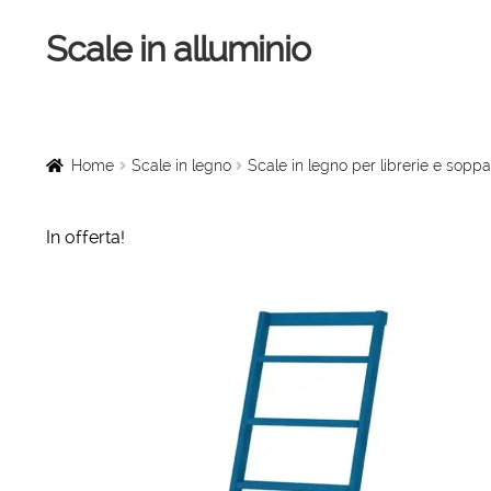
Scale in alluminio
Vai
Vai
alla
al
navigazione
contenuto
Home
Scale a chiocciola
Home
Scale in legno
Scale in legno per librerie e soppa
Scale per interni
In offerta!
Linee vita
Scale in legno
Rampe di carico
Sollevatori