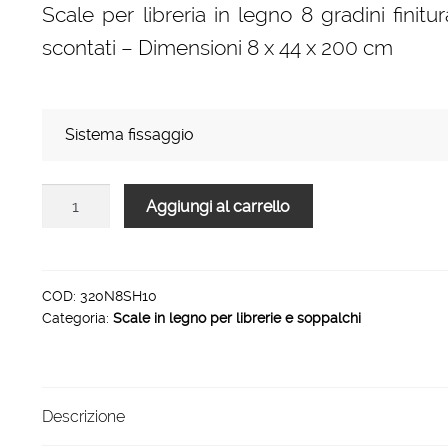
Scale per libreria in legno 8 gradini finit
prezzo:
scontati – Dimensioni 8 x 44 x 200 cm
da
154,00 €
a
Sistema fissaggio
226,00 €
Scale
Aggiungi al carrello
per
libreria
in
legno
COD:
320N8SH10
Categoria:
Scale in legno per librerie e soppalchi
8
gradini
finitura
H10
Descrizione
tinto
azzurro