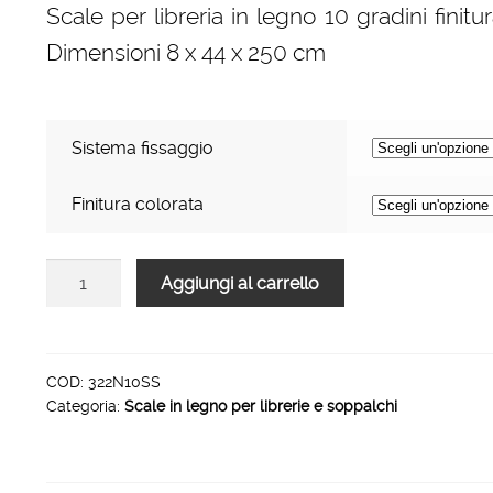
Scale per libreria in legno 10 gradini finit
prezzo:
Dimensioni 8 x 44 x 250 cm
da
211,00 €
a
Sistema fissaggio
279,00 €
Finitura colorata
Scale
Aggiungi al carrello
per
libreria
in
legno
COD:
322N10SS
Categoria:
Scale in legno per librerie e soppalchi
10
gradini
finitura
colorata