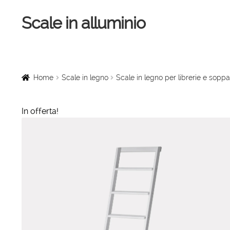
Scale in alluminio
Vai
Vai
alla
al
navigazione
contenuto
Home
Scale a chiocciola
Home
Scale in legno
Scale in legno per librerie e soppa
Scale per interni
In offerta!
Linee vita
Scale in legno
Rampe di carico
Sollevatori