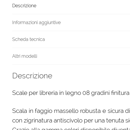
Descrizione
a
scelta
quantità
Informazioni aggiuntive
Scheda tecnica
Altri modelli
Descrizione
Scale per libreria in legno 08 gradini finitur
Scala in faggio massello robusta e sicura d
con zigrinatura antiscivolo per una tenuta si
Grazie alla gamma colori disponibile diven