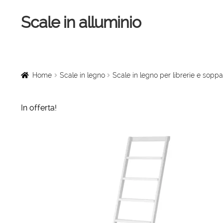
Scale in alluminio
Vai
Vai
alla
al
navigazione
contenuto
Home
Scale a chiocciola
Home
Scale in legno
Scale in legno per librerie e soppa
Scale per interni
In offerta!
Linee vita
Scale in legno
Rampe di carico
Sollevatori