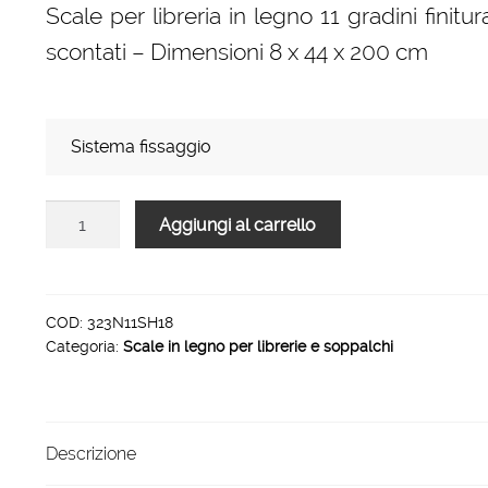
Scale per libreria in legno 11 gradini finit
prezzo:
scontati – Dimensioni 8 x 44 x 200 cm
da
190,00 €
a
Sistema fissaggio
262,00 €
Scale
Aggiungi al carrello
per
libreria
in
legno
COD:
323N11SH18
Categoria:
Scale in legno per librerie e soppalchi
11
gradini
finitura
H18
Descrizione
laccato
Bianco