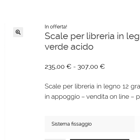
In offerta!
Scale per libreria in leg
🔍
verde acido
Fascia
-
235,00
€
307,00
€
di
Scale per libreria in legno 12 gra
prezzo:
in appoggio – vendita on line – 
da
235,00 €
a
Sistema fissaggio
307,00 €