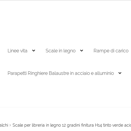
Linee vita
Scale in legno
Rampe di carico
Parapetti Ringhiere Balaustre in acciaio e alluminio
alchi
Scale per libreria in legno 12 gradini finitura H14 tinto verde ac