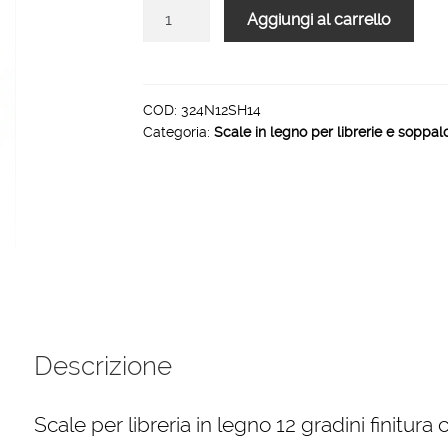
Scale
Aggiungi al carrello
per
libreria
in
legno
COD:
324N12SH14
Categoria:
Scale in legno per librerie e soppal
12
gradini
finitura
H14
tinto
verde
acido
quantità
Descrizione
Scale per libreria in legno 12 gradini finitura 