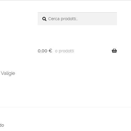
Cerca:
Cerca
0,00
€
0 prodotti
Valigie
ido