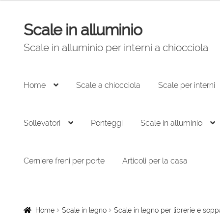
prezzo:
da
Scale in alluminio
235,00 €
Vai
Vai
a
alla
al
Scale in alluminio per interni a chiocciola
307,00 €
navigazione
contenuto
Home
Scale a chiocciola
Scale per interni
Sollevatori
Ponteggi
Scale in alluminio
Cerniere freni per porte
Articoli per la casa
Home
Scale in legno
Scale in legno per librerie e sopp