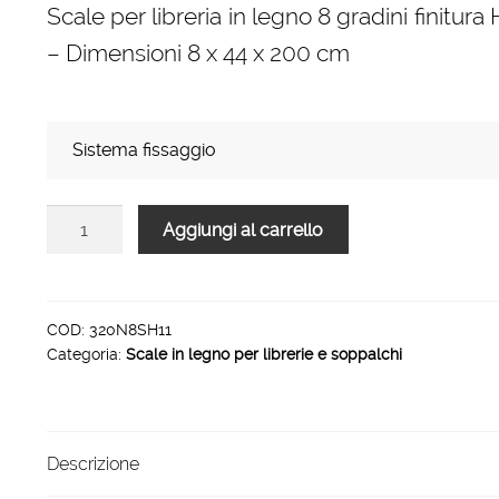
Scale per libreria in legno 8 gradini finitura
prezzo:
– Dimensioni 8 x 44 x 200 cm
da
154,00 €
a
Sistema fissaggio
226,00 €
Scale
Aggiungi al carrello
per
libreria
in
legno
COD:
320N8SH11
Categoria:
Scale in legno per librerie e soppalchi
8
gradini
finitura
H11
Descrizione
tinto
fucsia