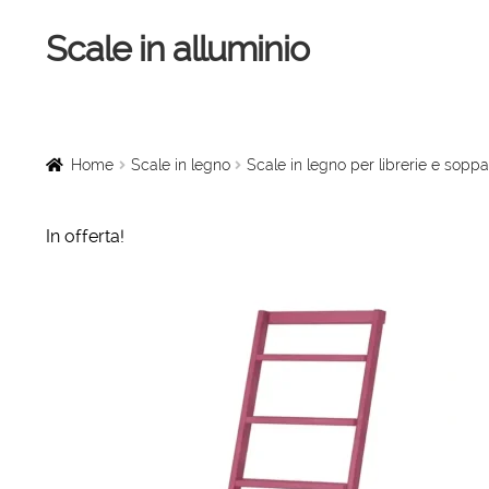
Scale in alluminio
Vai
Vai
alla
al
navigazione
contenuto
Home
Scale a chiocciola
Home
Scale in legno
Scale in legno per librerie e soppa
Scale per interni
In offerta!
Linee vita
Scale in legno
Rampe di carico
Sollevatori