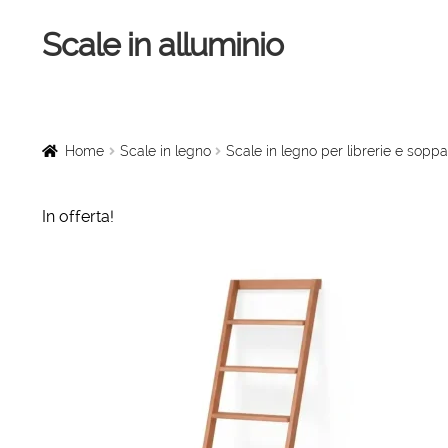
Scale in alluminio
Vai
Vai
alla
al
navigazione
contenuto
Home
Scale a chiocciola
Home
Scale in legno
Scale in legno per librerie e soppa
Scale per interni
In offerta!
Linee vita
Scale in legno
Rampe di carico
Sollevatori