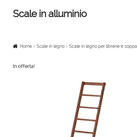
Scale in alluminio
Vai
Vai
alla
al
navigazione
contenuto
Home
Scale a chiocciola
Home
Scale in legno
Scale in legno per librerie e soppa
Scale per interni
In offerta!
Linee vita
Scale in legno
Rampe di carico
Sollevatori