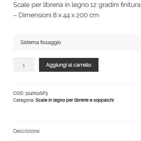
Scale per libreria in legno 12 gradini finitu
– Dimensioni 8 x 44 x 200 cm
Sistema fissaggio
Scale
Aggiungi al carrello
per
libreria
in
legno
COD:
324N12SF5
Categoria:
Scale in legno per librerie e soppalchi
12
gradini
finitura
F5
Descrizione
tinto
noce