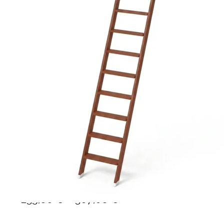
Ponteggi
Scale in alluminio
Parapetti Ringhiere Balaustre in acciaio e alluminio
Valigie
Cerniere freni per porte
Articoli per la casa
Scale per libreria in legno 12 gr
–
235,00
€
307,00
€