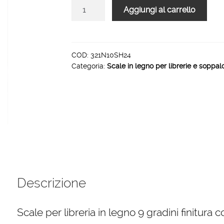
Scale
Aggiungi al carrello
per
libreria
in
legno
COD:
321N10SH24
Categoria:
Scale in legno per librerie e soppal
9
gradini
finitura
H24
laccato
rosa
antico
quantità
Descrizione
Scale per libreria in legno 9 gradini finitura c