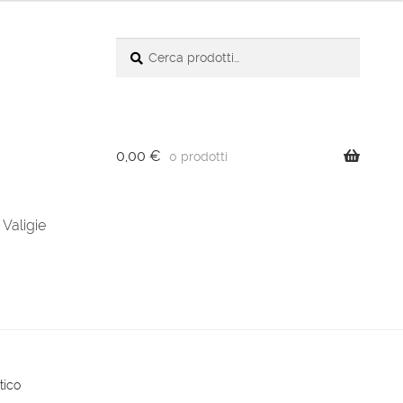
Cerca:
Cerca
0,00
€
0 prodotti
Valigie
tico