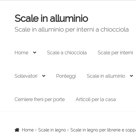
Scale in alluminio
Vai
Vai
alla
al
Scale in alluminio per interni a chiocciola
navigazione
contenuto
Home
Scale a chiocciola
Scale per interni
Sollevatori
Ponteggi
Scale in alluminio
Cerniere freni per porte
Articoli per la casa
Home
Scale in legno
Scale in legno per librerie e sopp