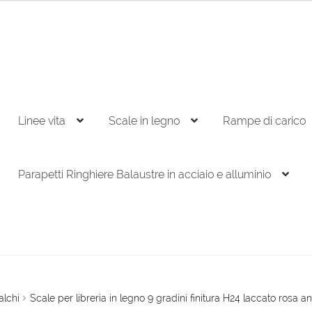
Linee vita
Scale in legno
Rampe di carico
Parapetti Ringhiere Balaustre in acciaio e alluminio
alchi
Scale per libreria in legno 9 gradini finitura H24 laccato rosa an