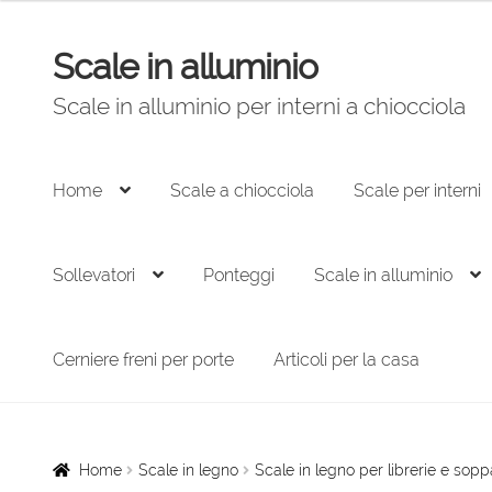
Scale in alluminio
Vai
Vai
alla
al
Scale in alluminio per interni a chiocciola
navigazione
contenuto
Home
Scale a chiocciola
Scale per interni
Sollevatori
Ponteggi
Scale in alluminio
Cerniere freni per porte
Articoli per la casa
Home
Scale in legno
Scale in legno per librerie e sopp