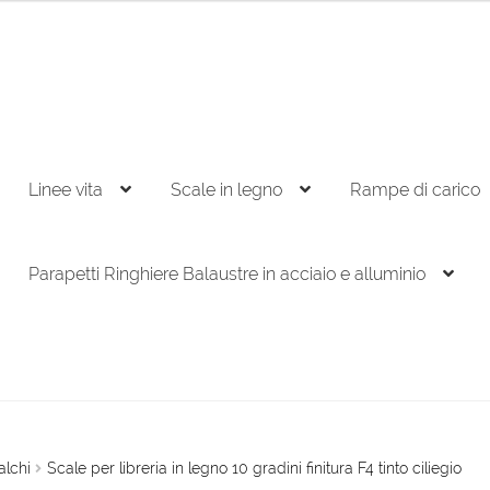
Linee vita
Scale in legno
Rampe di carico
Parapetti Ringhiere Balaustre in acciaio e alluminio
alchi
Scale per libreria in legno 10 gradini finitura F4 tinto ciliegio