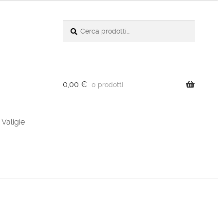
Cerca:
Cerca
0,00
€
0 prodotti
Valigie