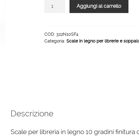
Scale
Aggiungi al carrello
per
libreria
in
legno
COD:
322N10SF4
Categoria:
Scale in legno per librerie e soppal
10
gradini
finitura
F4
tinto
ciliegio
quantità
Descrizione
Scale per libreria in legno 10 gradini finitura 