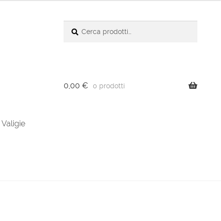
Cerca:
Cerca
0,00
€
0 prodotti
Valigie