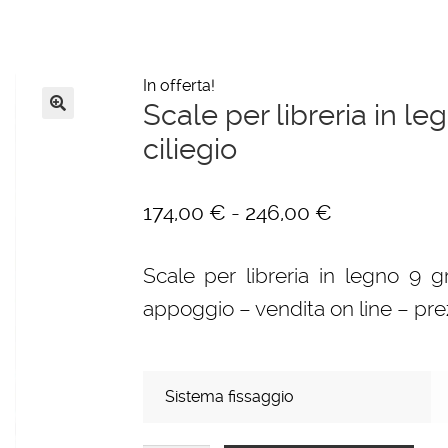
In offerta!
Scale per libreria in leg
🔍
ciliegio
Fascia
-
174,00
€
246,00
€
di
Scale per libreria in legno 9 gra
prezzo:
appoggio – vendita on line – pre
da
174,00 €
a
Sistema fissaggio
246,00 €