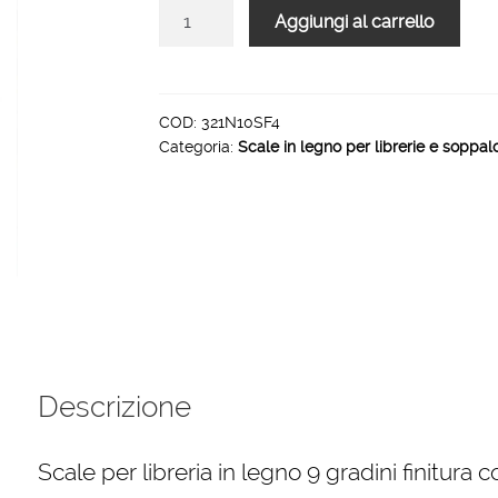
Scale
Aggiungi al carrello
per
libreria
in
legno
COD:
321N10SF4
Categoria:
Scale in legno per librerie e soppal
9
gradini
finitura
F4
tinto
ciliegio
quantità
Descrizione
Scale per libreria in legno 9 gradini finitura c