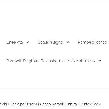
Linee vita
Scale in legno
Rampe di carico
Parapetti Ringhiere Balaustre in acciaio e alluminio
alchi
Scale per libreria in legno 9 gradini finitura F4 tinto ciliegio