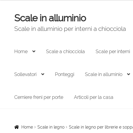
prezzo:
da
Scale in alluminio
174,00 €
Vai
Vai
a
alla
al
Scale in alluminio per interni a chiocciola
246,00 €
navigazione
contenuto
Home
Scale a chiocciola
Scale per interni
Sollevatori
Ponteggi
Scale in alluminio
Cerniere freni per porte
Articoli per la casa
Home
Scale in legno
Scale in legno per librerie e sopp